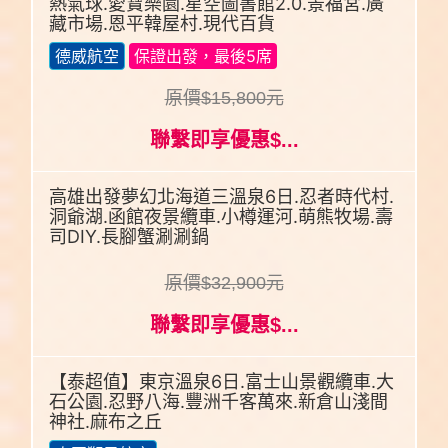
熱氣球.愛寶樂園.星空圖書館2.0.景福宮.廣
藏市場.恩平韓屋村.現代百貨
德威航空
保證出發，最後5席
原價$15,800元
聯繫即享優惠$...
高雄出發夢幻北海道三溫泉6日.忍者時代村.
洞爺湖.函館夜景纜車.小樽運河.萌熊牧場.壽
司DIY.長腳蟹涮涮鍋
原價$32,900元
聯繫即享優惠$...
【泰超值】東京溫泉6日.富士山景觀纜車.大
石公園.忍野八海.豐洲千客萬來.新倉山淺間
神社.麻布之丘