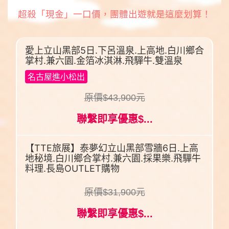
超殺「現金」一口價，團體出遊就是這麼划算！
愛上立山黑部5日.下呂溫泉.上高地.白川鄉合
掌村.兼六園.金箔冰淇淋.飛驒牛.雙溫泉
名古屋進小松出
原價$43,900元
聯繫即享優惠$...
【TTE旅展】泰夢幻立山黑部雪牆6日.上高
地秘境.白川鄉合掌村.兼六園.採果樂.飛驒牛
料理.長島OUTLET購物
原價$31,900元
聯繫即享優惠$...