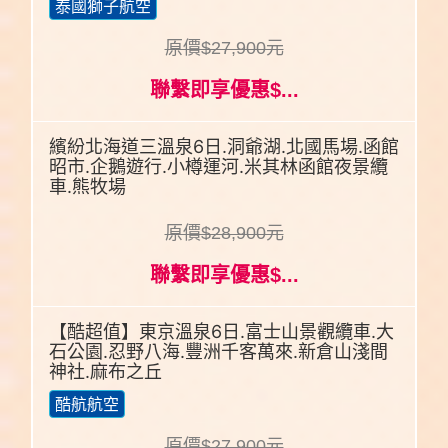
泰國獅子航空
原價$27,900元
聯繫即享優惠$...
繽紛北海道三溫泉6日.洞爺湖.北國馬場.函館
昭市.企鵝遊行.小樽運河.米其林函館夜景纜
車.熊牧場
原價$28,900元
聯繫即享優惠$...
【酷超值】東京溫泉6日.富士山景觀纜車.大
石公園.忍野八海.豐洲千客萬來.新倉山淺間
神社.麻布之丘
酷航航空
原價$27,900元