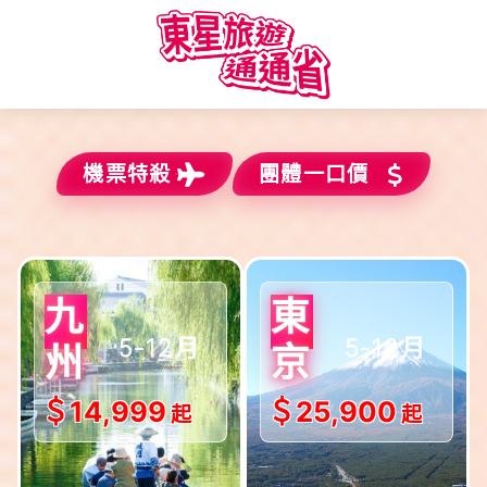
機票特殺
團體一口價
5-12月
5-12月
九
東
$出發!!
$出發!!
州
京
＄14,999
＄25,900