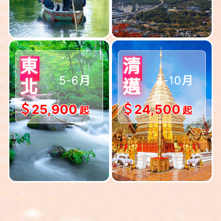
5-6月
4-10月
東
清
$出發!!
$出發!!
北
邁
＄25,900
＄24,500