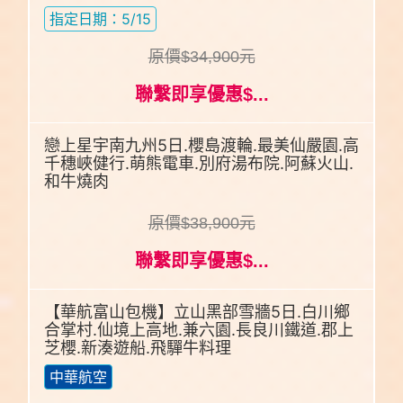
指定日期：5/15
原價$34,900元
聯繫即享優惠$...
戀上星宇南九州5日.櫻島渡輪.最美仙嚴園.高
千穗峽健行.萌熊電車.別府湯布院.阿蘇火山.
和牛燒肉
原價$38,900元
聯繫即享優惠$...
【華航富山包機】立山黑部雪牆5日.白川鄉
合掌村.仙境上高地.兼六園.長良川鐵道.郡上
芝櫻.新湊遊船.飛驒牛料理
中華航空