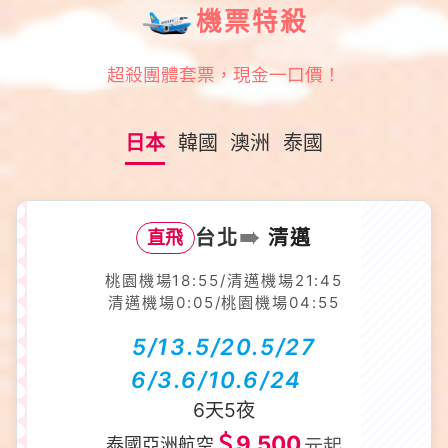
機票特殺
超殺團體套票，現金一口價！
日本
韓國
澳洲
泰國
➠
台北
清邁
直飛
桃園機場18:55/清邁機場21:45
清邁機場0:05/桃園機場04:55
5/13.5/20.5/27
6/3.6/10.6/24
6天5夜
＄9,500
泰國亞洲航空
元起