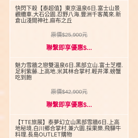
快閃下殺【泰超值】東京溫泉6日.富士山景
觀纜車.大石公園.忍野八海.豐洲千客萬來.新
倉山淺間神社.麻布之丘
原價$25,900元
聯繫即享優惠$...
魅力雪牆之戀雙溫泉6日.黑部立山.富士芝櫻.
足利紫藤.上高地.米其林合掌村.輕井澤.螃蟹
吃到飽
原價$42,900元
聯繫即享優惠$...
【TTE旅展】泰夢幻立山黑部雪牆6日.上高
地秘境.白川鄉合掌村.兼六園.採果樂.飛驒牛
料理.長島OUTLET購物