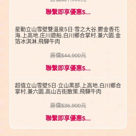
聯繫即享優惠$...
星動立山雪壁雙溫泉5日‧雪之大谷.鬱金香花
海.上高地.庄川遊船.白川鄉合掌村.兼六園.金
箔冰淇淋.飛驒牛肉
原價$44,900元
聯繫即享優惠$...
超值立山雪壁5日‧立山黑部.上高地.白川鄉合
掌村.兼六園.高山古街散策.飛驒牛肉
原價$36,900元
聯繫即享優惠$...