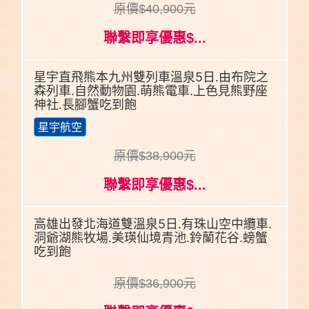
原價$40,900元
聯繫即享優惠$...
星宇直飛熊本九州雙列車溫泉5日.由布院之
森列車.自然動物園.萌熊電車.上色見熊野座
神社.長腳蟹吃到飽
星宇航空
原價$38,900元
聯繫即享優惠$...
高雄出發北海道雙溫泉5日.有珠山空中纜車.
洞爺湖熊牧場.美瑛仙境青池.鈴蘭花谷.螃蟹
吃到飽
原價$36,900元