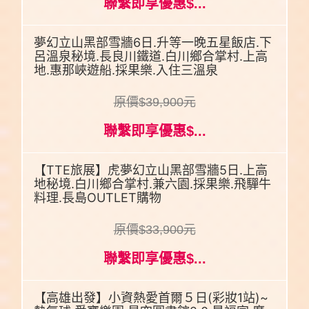
聯繫即享優惠$...
夢幻立山黑部雪牆6日.升等一晚五星飯店.下
呂溫泉秘境.長良川鐵道.白川鄉合掌村.上高
地.惠那峽遊船.採果樂.入住三溫泉
原價$39,900元
聯繫即享優惠$...
【TTE旅展】虎夢幻立山黑部雪牆5日.上高
地秘境.白川鄉合掌村.兼六園.採果樂.飛驒牛
料理.長島OUTLET購物
原價$33,900元
聯繫即享優惠$...
【高雄出發】小資熱愛首爾５日(彩妝1站)~