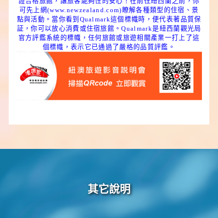
證合格旅館，讓旅客能夠住的安心！在前往紐西蘭之前，你
可先上網(
www.newzealand.com
)瞭解各種類型的住宿、景
點與活動。當你看到Qualmark這個標幟時，便代表著品質保
証，你可以放心消費或住宿旅館。Qualmark是紐西蘭觀光局
官方評鑑系統的標幟，任何旅館或旅遊相關產業一打上了這
個標幟，表示它已通過了嚴格的品質評鑑。
其它說明