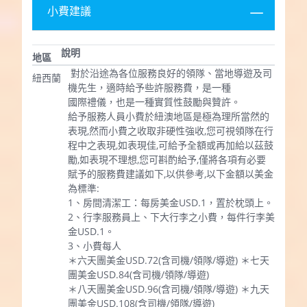
小費建議
說明
地區
對於沿途為各位服務良好的領隊、當地導遊及司
紐西蘭
機先生，適時給予些許服務費，是一種
國際禮儀，也是一種實質性鼓勵與贊許。
給予服務人員小費於紐澳地區是極為理所當然的
表現,然而小費之收取非硬性強收,您可視領隊在行
程中之表現,如表現佳,可給予全額或再加給以茲鼓
勵,如表現不理想,您可斟酌給予,僅將各項有必要
賦予的服務費建議如下,以供參考,以下金額以美金
為標準:
1、房間清潔工：每房美金USD.1，置於枕頭上。
2、行李服務員上、下大行李之小費，每件行李美
金USD.1。
3、小費每人
＊六天團美金USD.72(含司機/領隊/導遊) ＊七天
團美金USD.84(含司機/領隊/導遊)
＊八天團美金USD.96(含司機/領隊/導遊) ＊九天
團美金USD.108(含司機/領隊/導遊)