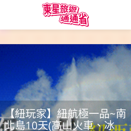
【紐玩家】紐航極一品~南
北島10天(高山火車、冰