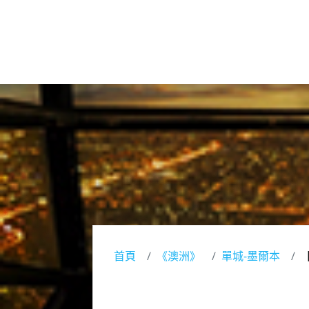
首頁
《澳洲》
單城-墨爾本