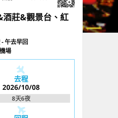
&酒莊&觀景台、紅
空
午去早回
園機場
去程
2026/10/08
8天6夜