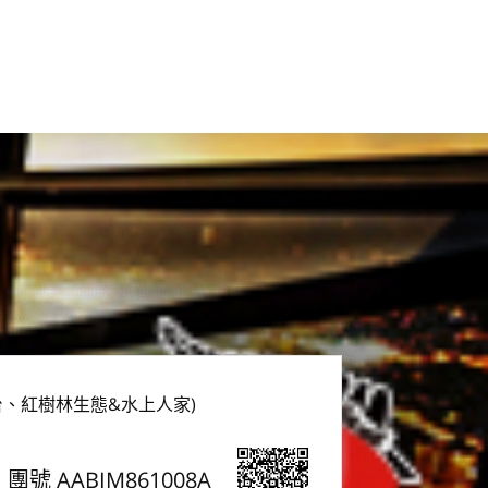
台、紅樹林生態&水上人家)
團號 AABIM861008A