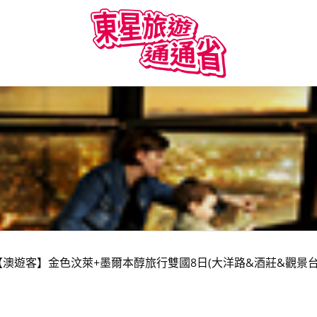
【澳遊客】金色汶萊+墨爾本醇旅行雙國8日(大洋路&酒莊&觀景