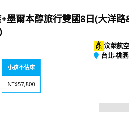
+墨爾本醇旅行雙國8日(大洋路
)
汶萊航
台北-桃
小孩不佔床
NT$57,800