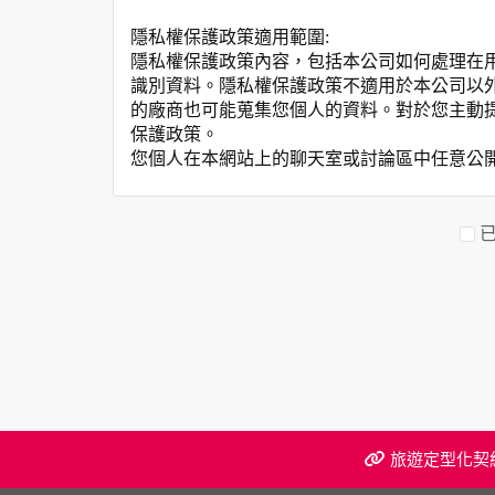
隱私權保護政策適用範圍:
隱私權保護政策內容，包括本公司如何處理在
識別資料。隱私權保護政策不適用於本公司以
的廠商也可能蒐集您個人的資料。對於您主動
保護政策。
您個人在本網站上的聊天室或討論區中任意公
資料的蒐集與使用方式:
為了在本網站提供您最佳的互動性服務，可能
本網站在您使用服務信箱、問卷調查等互動性
於一般瀏覽時，伺服器會自行記錄相關行徑，包
參考依據，此記錄為內部應用，決不對外公布
為提供精確的服務，我們會將收集的問卷調查
明文字，但不涉及特定個人之資料。
除非取得您的同意或其他法令之特別規定，本
在您於本網站註冊帳號、使用本網站相關產品
當客戶在本網站註冊時，我們會取得您的姓名
服務後，我們即取得您的資料。註冊時，本網
旅遊定型化契
登入使用我們的服務後，本網站即取得您的資