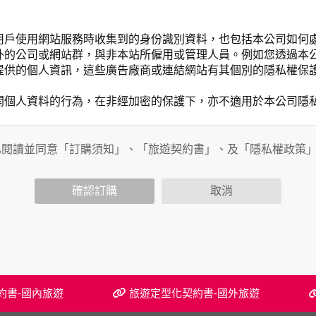
用戶使用網站服務時收集到的身份識別資料，也包括本公司如何
外的公司或網站群，與非本站所僱用或管理人員。例如您透過本
提供的個人資訊，這些廣告廠商或連結網站有其個別的隱私權保
開個人資料的行為，在非經加密的保護下，亦不適用於本公司隱
已閱讀並同意「訂購須知」、「旅遊契約書」、及「隱私權政策
會請您提供相關個人的資料，其範圍如下：
功能時，會保留您所提供的姓名、電子郵件地址、聯絡方式及使
括您使用連線設備的 IP 位址、使用時間、使用的瀏覽器、瀏
確認訂購
取消
。
內容進行統計與分析，分析結果之統計數據或說明文字呈現，除
網站絕不會將您的個人資料揭露予第三人或使用於蒐集目的以外
、服務、活動或贈獎時，本網站會收集您的個人識別資料，本網
、電話、住址、身份證字號、電子郵件、出生日期、性別、行業
站取得您的姓名、電話、住址、身份證字號、電子郵件、出生日
約書-國內旅遊
旅遊定型化契約書-國外旅遊
料。