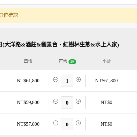
訂位確認
日(大洋路&酒莊&觀景台、紅樹林生態&水上人家)
單價
可售
小計
20
NT$61,800
1
NT$61,800
NT$59,800
0
NT$0
NT$57,800
0
NT$0