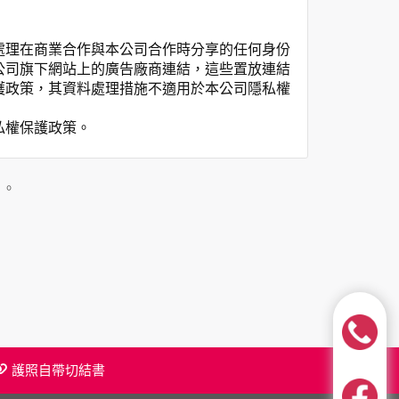
處理在商業合作與本公司合作時分享的任何身份
公司旗下網站上的廣告廠商連結，這些置放連結
護政策，其資料處理措施不適用於本公司隱私權
私權保護政策。
」。
用時間等。
覽及點選資料記錄等，做為我們增進網站服務的
供內部研究外，我們會視需要公佈統計數據及說
之其他用途。
站也可以從商業夥伴處取得個人資料。
等相關資料，當您註冊成功，並登入使用我們的
期、性別、行業等相關資料，當您註冊成功，並
護照自帶切結書