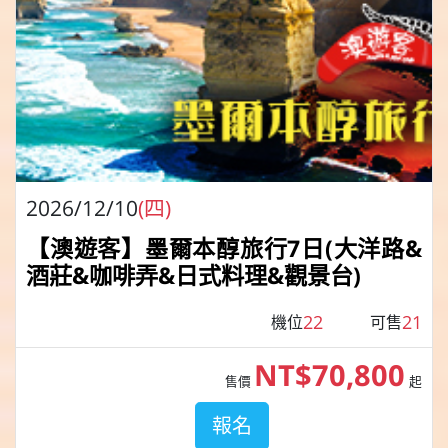
2026/12/10
(四)
【澳遊客】墨爾本醇旅行7日(大洋路&
酒莊&咖啡弄&日式料理&觀景台)
22
21
機位
可售
NT$70,800
售價
起
報名