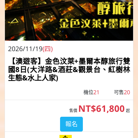
2026/11/19
(四)
【澳遊客】金色汶萊+墨爾本醇旅行雙
國8日(大洋路&酒莊&觀景台、紅樹林
生態&水上人家)
21
20
機位
可售
NT$61,800
售價
起
報名