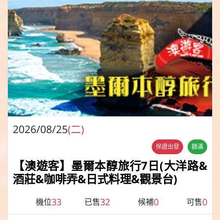
2026/08/25
(二)
保證出發
額滿
【澳遊客】墨爾本醇旅行7日(大洋路&
酒莊&咖啡弄&日式料理&觀景台)
33
32
0
0
機位
已售
候補
可售