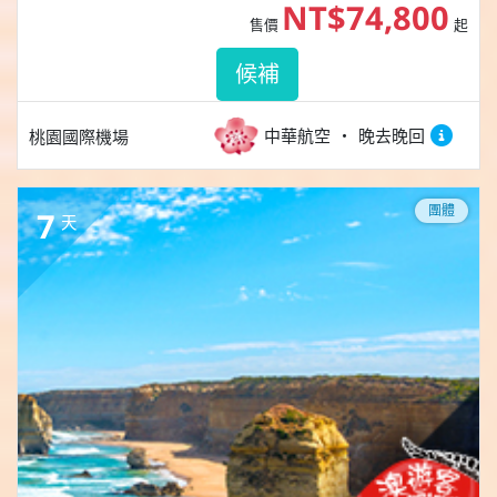
NT$74,800
售價
起
候補
中華航空
晚去晚回
桃園國際機場
團體
7
天