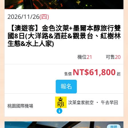
2026/11/26
(四)
【澳遊客】金色汶萊+墨爾本醇旅行雙
國8日(大洋路&酒莊&觀景台、紅樹林
生態&水上人家)
21
20
機位
可售
NT$61,800
售價
起
報名
汶萊皇家航空
午去早回
桃園國際機場
團體