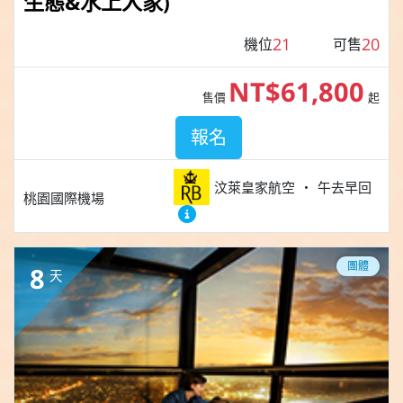
生態&水上人家)
21
20
機位
可售
NT$61,800
售價
起
報名
汶萊皇家航空
午去早回
桃園國際機場
團體
8
天