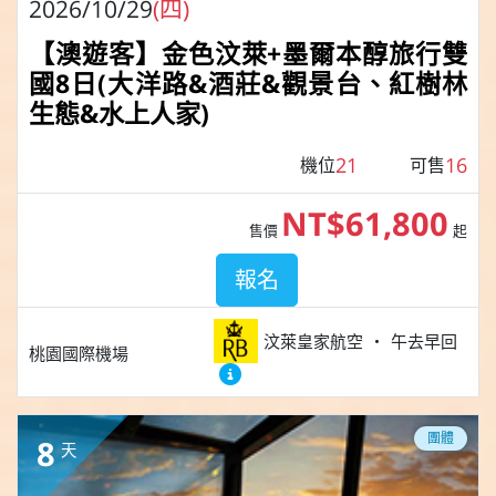
2026/10/29
(四)
【澳遊客】金色汶萊+墨爾本醇旅行雙
國8日(大洋路&酒莊&觀景台、紅樹林
生態&水上人家)
21
16
機位
可售
NT$61,800
售價
起
報名
汶萊皇家航空
午去早回
桃園國際機場
團體
8
天