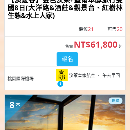
國8日(大洋路&酒莊&觀景台、紅樹林
生態&水上人家)
21
20
機位
可售
NT$61,800
售價
起
報名
汶萊皇家航空
午去早回
桃園國際機場
團體
8
天