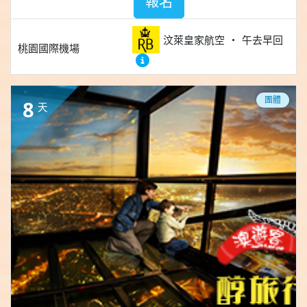
報名
汶萊皇家航空
午去早回
桃園國際機場
團體
8
天