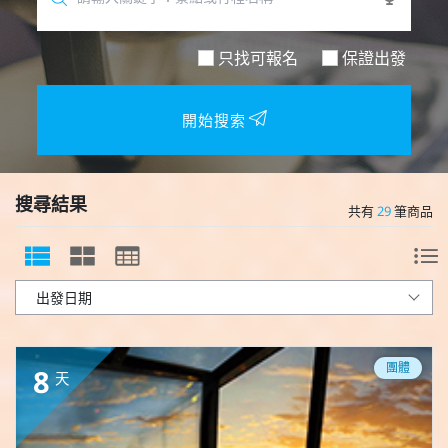
只找可報名
保證出發
開始搜索
搜尋結果
共有
29
筆商品
團體
8
天