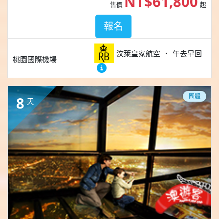
NT$61,800
售價
起
報名
汶萊皇家航空
午去早回
桃園國際機場
團體
8
天