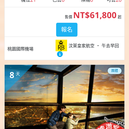
NT$61,800
售價
起
報名
汶萊皇家航空
午去早回
桃園國際機場
團體
8
天