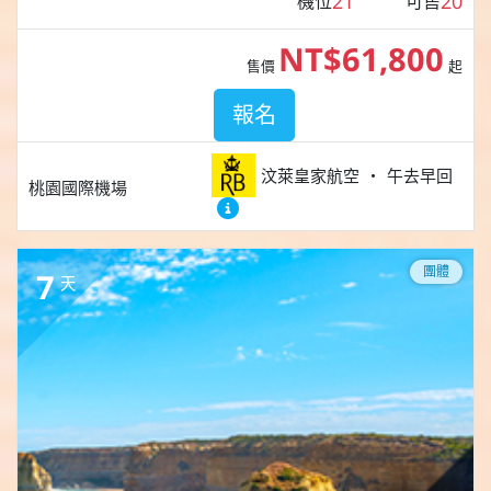
21
20
機位
可售
NT$61,800
售價
起
報名
汶萊皇家航空
午去早回
桃園國際機場
團體
7
天