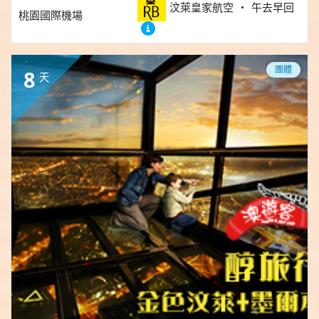
汶萊皇家航空
午去早回
桃園國際機場
團體
8
天