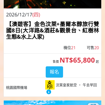
2026/12/17
(四)
【澳遊客】金色汶萊+墨爾本醇旅行雙
國8日(大洋路&酒莊&觀景台、紅樹林
生態&水上人家)
21
20
機位
可售
NT$65,800
售價
起
報名
汶萊皇家航空
午去早回
桃園國際機場