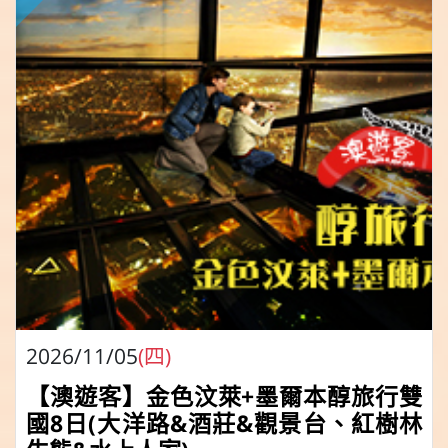
2026/11/05
(四)
【澳遊客】金色汶萊+墨爾本醇旅行雙
國8日(大洋路&酒莊&觀景台、紅樹林