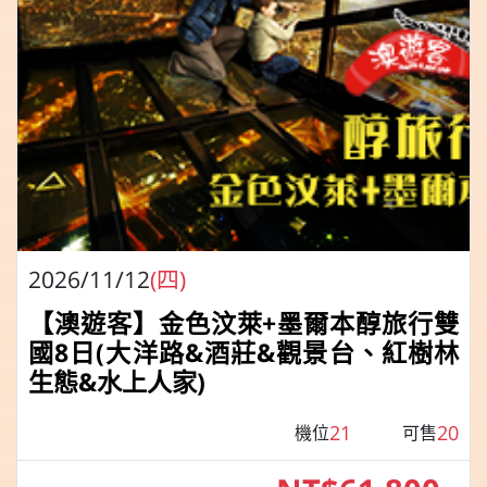
2026/11/12
(四)
【澳遊客】金色汶萊+墨爾本醇旅行雙
國8日(大洋路&酒莊&觀景台、紅樹林
生態&水上人家)
21
20
機位
可售