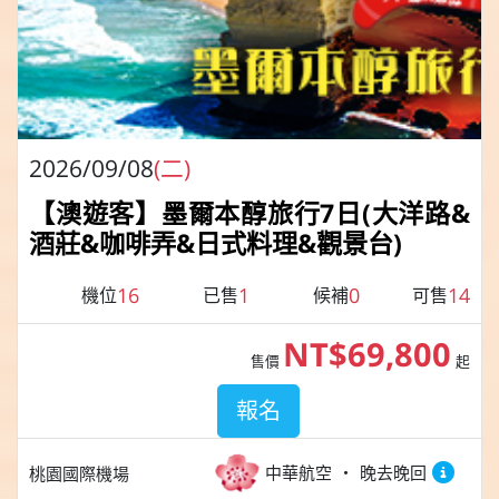
2026/09/08
(二)
【澳遊客】墨爾本醇旅行7日(大洋路&
酒莊&咖啡弄&日式料理&觀景台)
16
1
0
14
機位
已售
候補
可售
NT$69,800
售價
起
報名
中華航空
晚去晚回
桃園國際機場