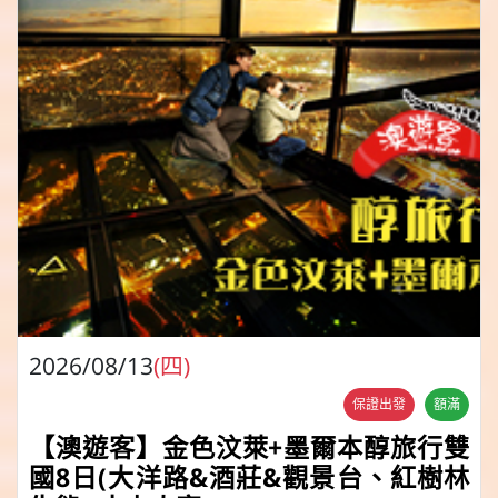
2026/08/13
(四)
保證出發
額滿
【澳遊客】金色汶萊+墨爾本醇旅行雙
國8日(大洋路&酒莊&觀景台、紅樹林