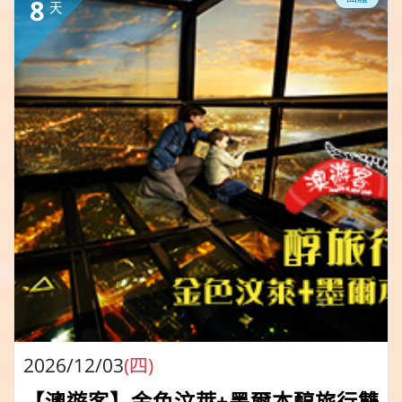
8
天
2026/12/03
(四)
【澳遊客】金色汶萊+墨爾本醇旅行雙