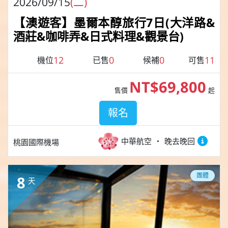
2026/09/15
(二)
【澳遊客】墨爾本醇旅行7日(大洋路&
酒莊&咖啡弄&日式料理&觀景台)
12
0
0
11
機位
已售
候補
可售
NT$69,800
售價
起
報名
中華航空
晚去晚回
桃園國際機場
團體
8
天