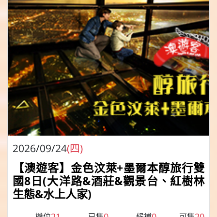
2026/09/24
(四)
【澳遊客】金色汶萊+墨爾本醇旅行雙
國8日(大洋路&酒莊&觀景台、紅樹林
生態&水上人家)
21
0
0
20
機位
已售
候補
可售