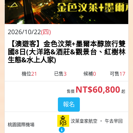
2026/10/22
(四)
【澳遊客】金色汶萊+墨爾本醇旅行雙
國8日(大洋路&酒莊&觀景台、紅樹林
生態&水上人家)
21
3
0
17
機位
已售
候補
可售
NT$60,800
售價
起
報名
汶萊皇家航空
午去早回
桃園國際機場