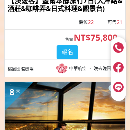
【澳遊客】墨爾本醇旅行7日(大洋路&
酒莊&咖啡弄&日式料理&觀景台)
22
21
機位
可售
NT$75,800
售價
起
報名
中華航空
晚去晚回
桃園國際機場
團體
8
天