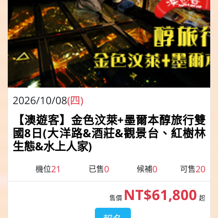
2026/10/08
(四)
【澳遊客】金色汶萊+墨爾本醇旅行雙
國8日(大洋路&酒莊&觀景台、紅樹林
生態&水上人家)
21
0
0
20
機位
已售
候補
可售
NT$61,800
售價
起