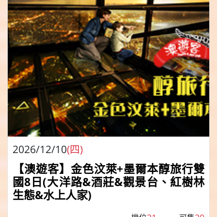
2026/12/10
(四)
【澳遊客】金色汶萊+墨爾本醇旅行雙
國8日(大洋路&酒莊&觀景台、紅樹林
生態&水上人家)