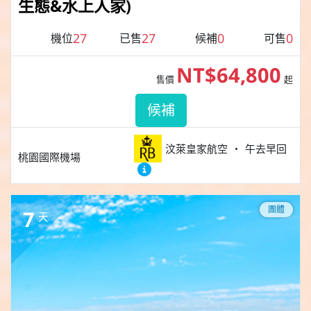
生態&水上人家)
27
27
0
0
機位
已售
候補
可售
NT$64,800
售價
起
候補
汶萊皇家航空
午去早回
桃園國際機場
團體
7
天