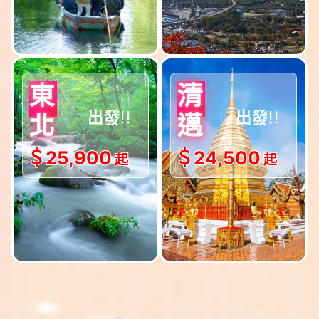
$出發!!
$出發!!
東
清
5-6月
4-10月
北
邁
＄25,900
＄24,500