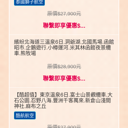
泰國獅子航空
原價$27,900元
聯繫即享優惠$...
繽紛北海道三溫泉6日.洞爺湖.北國馬場.函館
昭市.企鵝遊行.小樽運河.米其林函館夜景纜
車.熊牧場
原價$28,900元
聯繫即享優惠$...
【酷超值】東京溫泉6日.富士山景觀纜車.大
石公園.忍野八海.豐洲千客萬來.新倉山淺間
神社.麻布之丘
酷航航空
原價$27,900元