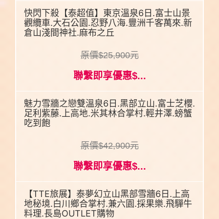
快閃下殺【泰超值】東京溫泉6日.富士山景
觀纜車.大石公園.忍野八海.豐洲千客萬來.新
倉山淺間神社.麻布之丘
原價$25,900元
聯繫即享優惠$...
魅力雪牆之戀雙溫泉6日.黑部立山.富士芝櫻.
足利紫藤.上高地.米其林合掌村.輕井澤.螃蟹
吃到飽
原價$42,900元
聯繫即享優惠$...
【TTE旅展】泰夢幻立山黑部雪牆6日.上高
地秘境.白川鄉合掌村.兼六園.採果樂.飛驒牛
料理.長島OUTLET購物