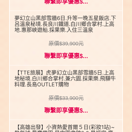
聯繫即享優惠$...
夢幻立山黑部雪牆6日.升等一晚五星飯店.下
呂溫泉秘境.長良川鐵道.白川鄉合掌村.上高
地.惠那峽遊船.採果樂.入住三溫泉
原價$39,900元
聯繫即享優惠$...
【TTE旅展】虎夢幻立山黑部雪牆5日.上高
地秘境.白川鄉合掌村.兼六園.採果樂.飛驒牛
料理.長島OUTLET購物
原價$33,900元
聯繫即享優惠$...
【高雄出發】小資熱愛首爾５日(彩妝1站)~