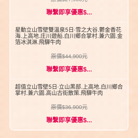
聯繫即享優惠$...
星動立山雪壁雙溫泉5日‧雪之大谷.鬱金香花
海.上高地.庄川遊船.白川鄉合掌村.兼六園.金
箔冰淇淋.飛驒牛肉
原價$44,900元
聯繫即享優惠$...
超值立山雪壁5日‧立山黑部.上高地.白川鄉合
掌村.兼六園.高山古街散策.飛驒牛肉
原價$36,900元
聯繫即享優惠$...