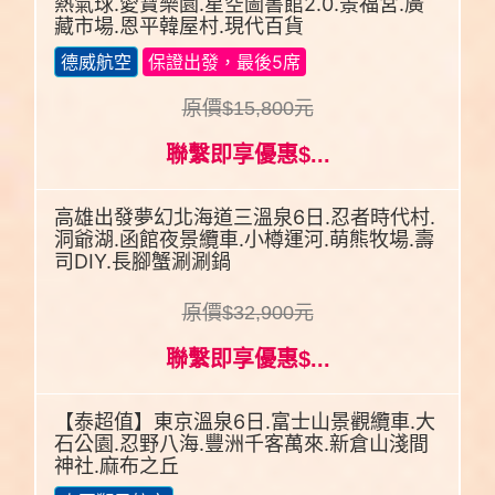
熱氣球.愛寶樂園.星空圖書館2.0.景福宮.廣
藏市場.恩平韓屋村.現代百貨
德威航空
保證出發，最後5席
原價$15,800元
聯繫即享優惠$...
高雄出發夢幻北海道三溫泉6日.忍者時代村.
洞爺湖.函館夜景纜車.小樽運河.萌熊牧場.壽
司DIY.長腳蟹涮涮鍋
原價$32,900元
聯繫即享優惠$...
【泰超值】東京溫泉6日.富士山景觀纜車.大
石公園.忍野八海.豐洲千客萬來.新倉山淺間
神社.麻布之丘