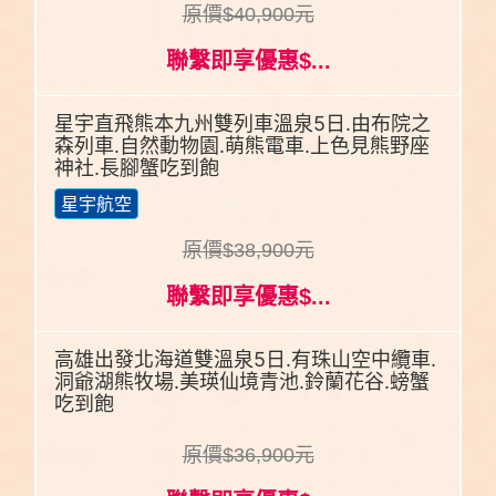
原價$40,900元
聯繫即享優惠$...
星宇直飛熊本九州雙列車溫泉5日.由布院之
森列車.自然動物園.萌熊電車.上色見熊野座
神社.長腳蟹吃到飽
星宇航空
原價$38,900元
聯繫即享優惠$...
高雄出發北海道雙溫泉5日.有珠山空中纜車.
洞爺湖熊牧場.美瑛仙境青池.鈴蘭花谷.螃蟹
吃到飽
原價$36,900元