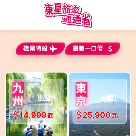
機票特殺
團體一口價
$出發!!
$出發!!
九
東
5-12月
5-12月
州
京
＄14,999
＄25,900