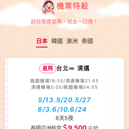
機票特殺
超殺團體套票，現金一口價！
日本
韓國
澳洲
泰國
➠
台北
清邁
直飛
桃園機場18:55/清邁機場21:45
清邁機場0:05/桃園機場04:55
5/13.5/20.5/27
6/3.6/10.6/24
6天5夜
＄9,500
泰國亞洲航空
元起