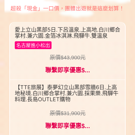
超殺「現金」一口價，團體出遊就是這麼划算！
愛上立山黑部5日.下呂溫泉.上高地.白川鄉合
掌村.兼六園.金箔冰淇淋.飛驒牛.雙溫泉
名古屋進小松出
原價$43,900元
聯繫即享優惠$...
【TTE旅展】泰夢幻立山黑部雪牆6日.上高
地秘境.白川鄉合掌村.兼六園.採果樂.飛驒牛
料理.長島OUTLET購物
原價$31,900元
聯繫即享優惠$...