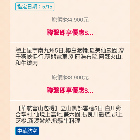
指定日期：5/15
原價$34,900元
聯繫即享優惠$...
戀上星宇南九州5日.櫻島渡輪.最美仙嚴園.高
千穗峽健行.萌熊電車.別府湯布院.阿蘇火山.
和牛燒肉
原價$38,900元
聯繫即享優惠$...
【華航富山包機】立山黑部雪牆5日.白川鄉
合掌村.仙境上高地.兼六園.長良川鐵道.郡上
芝櫻.新湊遊船.飛驒牛料理
中華航空