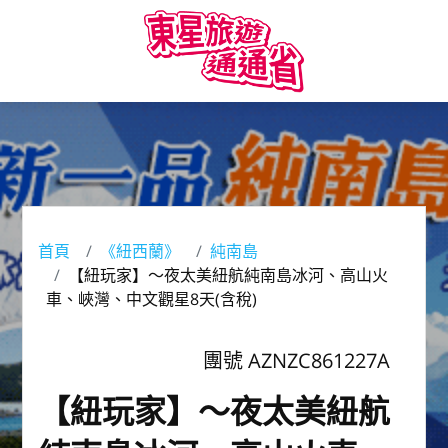
首頁
《紐西蘭》
純南島
【紐玩家】～夜太美紐航純南島冰河、高山火
車、峽灣、中文觀星8天(含稅)
團號 AZNZC861227A
【紐玩家】～夜太美紐航