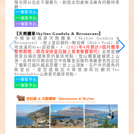
陽光得以在此千變萬化，創造出別處無法擁有的獨特景
觀。
【天際纜車Skyline Gondola & Restaurant】
今晚安排搭乘天際纜車（Skyline Gondola &
Restaurant）─登上皇后鎮的─鮑伯峰（Bob's Peak）享
用浪漫的Kiwi自助餐。
。
（
2023
年
4
月預計
3
個月纜車
整修期間；將改安排皇后鎮上美食餐廳替代
）
此地是觀
賞皇后鎮壯闊美景的最佳地點，登山纜車緩緩爬上山
頂，此時你可親自從空中鳥瞰皇后鎮的美麗景色而忘記
了纜車已越升越高恐懼！登上山頂後，在戶外的廣角的
眺望台，是您遠眺瓦卡蒂普湖和壯觀的The
Remarkables山美景的最佳地點。