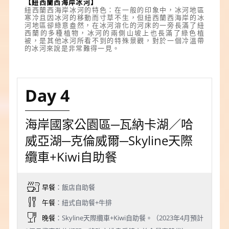
【
紐西蘭西海岸冰河】
紐西蘭西海岸冰河
的特色：在一般的印象中，冰河地區
寒冷且因冰河的移動而寸草不生，但紐西蘭西海岸的冰
河地區卻綠意盎然，在冰河溶化的河床的一旁長滿了紐
西蘭的多種植物，冰河的兩側山坡上也長滿了綠色植
被，是其他冰河所看不到的特殊景觀，對於一個冷溫帶
的冰河來說是非常難得一見。
Day 4
海岸國家公園區─瓦納卡湖／哈
威亞湖─克倫威爾─Skyline天際
纜車+Kiwi自助餐
早餐
：飯店自助餐
午餐
：紐式自助餐+牛排
晚餐
：Skyline天際纜車+Kiwi自助餐。（2023年4月預計