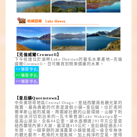
【克倫威爾Cromwell】
下午抵達位於湖畔Lake Dunstan的著名水果產地─克倫
威爾Cromwell，您可購買到物美價廉的水果。
【皇后鎮Queenstown】
中央奧塔哥地區Central Otago，是紐西蘭南島觀光業的
瑰寶，最為典範的代表是渡假小鎮─皇后鎮。位於南阿
爾卑斯山脈的尾端，周圍被壯觀的山脈環繞，山腳下則
是由冰河切割出來的─
瓦卡蒂普湖
Lake Wakatipu是一
座高山湖泊，全長84公里，湖水面積達291平方公里是
紐西蘭境內第3大湖，最深達410公尺。皇后鎮從過去30
年間，從一個寧靜的湖濱農業小鎮發展成一座全年無休
的觀光都市。乾燥的大陸氣候，加上純淨的空氣，使得