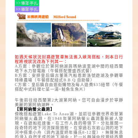
如遇天候狀況封路遊覽車無法進入峽灣搭船，則本日行
程將視狀況改為下列其一：
A方案：參觀位於第阿納湖與瑪納波里湖中間的紐西蘭
地下水力發電廠（午餐搭配豐盛西式餐）
B方案：安排皇后鎮古董蒸汽船恩斯洛號遊湖及參觀華
特峰農場（午餐搭配紐式B.B.Q.自助餐）
C方案：皇后鎮自由逛街購物及每人退費$35紐幣（午餐
搭配中式料理七菜一湯+鮭魚生魚片）
午後前往紐西蘭第2大湖第阿納。您可自由漫步於寧靜
美麗的第阿納湖畔。
【第阿納螢火蟲洞】
傍晚搭船遊覽Lake Te Anau湖，並前往參觀世界奇景第
阿納螢火蟲洞
，在1948年第阿納螢火蟲洞重新被人發
現，在遊船抵達後，在工作人員的帶領下，分批展開一
段奇特的地下河流探險旅程，在穿過石灰岩山洞的地下
河中搭乘小舟（洞內溫度終年攝氏8-12度），無聲無息
的滑入自然天成的地下湖中，於一片靜謐中欣賞紐西蘭