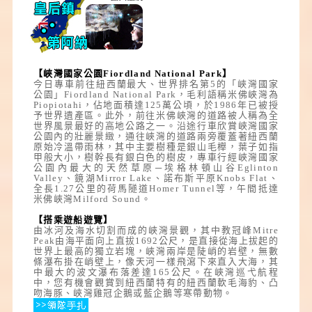
【峽灣國家公園Fiordland National Park】
今日專車前往紐西蘭最大、世界排名第5的
「峽灣國家
公園」
Fiordland National Park
，毛利語稱米佛峽灣為
Piopiotahi，佔地面積達125萬公頃，於1986年已被授
予世界遺產區。此外，前往米佛峽灣的道路被人稱為全
世界風景最好的高地公路之一。沿途行車欣賞峽灣國家
公園內的壯麗景緻，通往峽灣的道路兩旁覆蓋著紐西蘭
原始冷溫帶雨林，其中主要樹種是銀山毛櫸，葉子如指
甲般大小，樹幹長有銀白色的樹皮，專車行經峽灣國家
公園內最大的天然草原─埃格林頓山谷Eglinton
Valley、鏡湖Mirror Lake、諾布斯平原Knobs Flat、
全長1.27公里的荷馬隧道Homer Tunnel等，午間抵達
米佛峽灣Milford Sound。
【搭乘遊船遊覽】
由冰河及海水切割而成的峽灣景觀，其中教冠峰Mitre
Peak由海平面向上直拔1692公尺，是直接從海上拔起的
世界上最高的獨立岩塊，峽灣兩岸是陡峭的岩壁，無數
條瀑布掛在峭壁上，像天河一樣飛瀉下來直入大海，其
中最大的波文瀑布落差達165公尺。在峽灣巡弋航程
中，您有機會觀賞到紐西蘭特有的紐西蘭軟毛海豹、凸
吻海豚、峽灣雞冠企鵝或藍企鵝等寒帶動物。