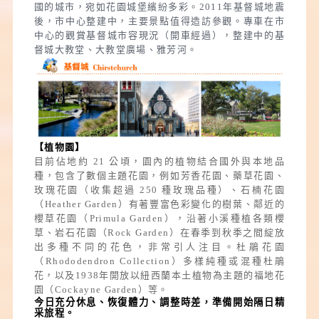
國的城市，宛如花園城堡繽紛多彩。2011年基督城地震
後，市中心整建中，主要景點值得造訪參觀。專車在市
中心的觀賞基督城市容現況（開車經過），整建中的基
督城大教堂、大教堂廣場、雅芳河。
【植物園】
目前佔地約 21 公頃，園內的植物結合國外與本地品
種，包含了數個主題花園，例如芳香花園、藥草花園、
玫瑰花園（收集超過 250 種玫瑰品種）、石楠花園
（Heather Garden）有著豐富色彩變化的樹葉、鄰近的
櫻草花園（Primula Garden），沿著小溪種植各類櫻
草、岩石花園（Rock Garden）在春季到秋季之間綻放
出多種不同的花色，非常引人注目。杜鵑花園
（Rhododendron Collection）多樣純種或混種杜鵑
花，以及1938年開放以紐西蘭本土植物為主題的福地花
園（Cockayne Garden）等。
今日充分休息、恢復體力、調整時差，準備開始隔日精
采旅程。