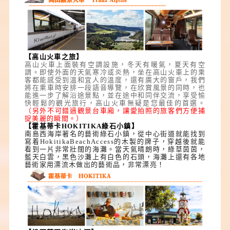
【高山火車之旅】
高山火車上面裝有空調設施，冬天有暖氣，夏天有空
調。即使外面的天氣寒冷或炎熱，坐在高山火車上的乘
客都能感受到溫和宜人的溫度，還有廣大的窗戶，我們
將在乘車時安排一段語音導覽，在欣賞風景的同時，也
能進一步了解沿途景點，並在途中和同伴交流，享受愉
快輕鬆的觀光旅行，高山火車無疑是您最佳的首選。
（
另外不可錯過觀景台車廂，讓愛拍照的旅客們方便捕
捉美麗的瞬間。）
【霍基蒂卡HOKITIKA綠石小鎮】
南島西海岸著名的藝術綠石小鎮，從中心街道就能找到
寫着HokitikaBeachAccess的木製的牌子，穿越後就能
看到一片非常壯闊的海灘。當天氣晴朗時，綠草茵茵，
藍天白雲，黑色沙灘上有白色的石頭，海灘上還有各地
藝術家用漂流木做出的藝術品，非常漂亮！