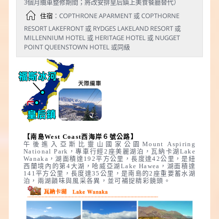
3個月纜車整修期間；將改安排皇后鎮上美食餐廳替代）
住宿
：COPTHRONE APARMENT 或 COPTHORNE
RESORT LAKEFRONT 或 RYDGES LAKELAND RESORT 或
MILLENNIUM HOTEL 或 HERITAGE HOTEL 或 NUGGET
POINT QUEENSTOWN HOTEL 或同級
【南島West Coast西海岸６號公路】
午後進入亞斯比靈山國家公園Mount Aspiring
National Park，專車行經2座美麗湖泊，瓦納卡湖Lake
Wanaka，湖面積達192平方公里，長度達42公里，是紐
西蘭境內的第4大湖，哈威亞湖Lake Hawea，湖面積達
141平方公里，長度達35公里，是南島的2座重要蓄水湖
泊，兩湖韻味與風采各異，並可補捉精彩鏡頭。