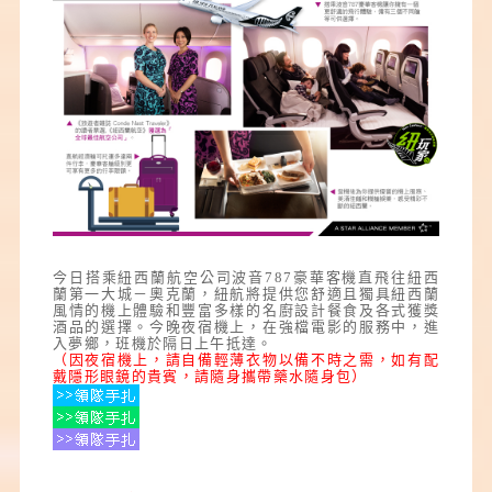
今日搭乘紐西蘭航空公司波音787豪華客機直飛往紐西
蘭第一大城－奧克蘭，紐航將提供您舒適且獨具紐西蘭
風情的機上體驗和豐富多樣的名廚設計餐食及各式獲獎
酒品的選擇。今晚夜宿機上，在強檔電影的服務中，進
入夢鄉，班機於隔日上午抵達。
（因夜宿機上，請自備輕薄衣物以備不時之需，如有配
戴隱形眼鏡的貴賓，請隨身攜帶藥水隨身包）