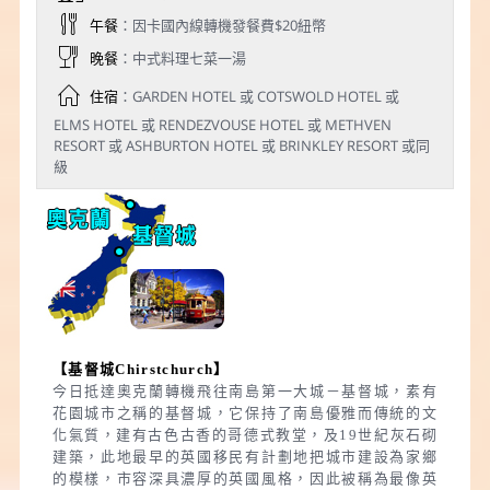
午餐
：因卡國內線轉機發餐費$20紐幣
晚餐
：中式料理七菜一湯
住宿
：GARDEN HOTEL 或 COTSWOLD HOTEL 或
ELMS HOTEL 或 RENDEZVOUSE HOTEL 或 METHVEN
RESORT 或 ASHBURTON HOTEL 或 BRINKLEY RESORT 或同
級
【基督城
Chirstchurch
】
今日抵達奧克蘭轉機飛往南島第一大城－基督城，素有
花園城市之稱的基督城，它保持了南島優雅而傳統的文
化氣質，建有古色古香的哥德式教堂，及19世紀灰石砌
建築，此地最早的英國移民有計劃地把城市建設為家鄉
的模樣，市容深具濃厚的英國風格，因此被稱為最像英