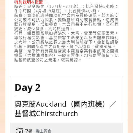
特別說明&提醒：
時差：
夏令時間（10月初~3月底）：比台灣快5小時；
冬令時間（4月初~9月底）：比台灣快4小時。
航班：實際航班時間以航空公司為最終確認。若因航空
公司或不可抗力因素，變動航班時間或轉機點，造成團
體行程變更、增加餐食，本公司將不另行加價。若行程
變更、減少餐食，則酌於退費。
行程：紐西蘭當地如遇洪水、大雪、雷雨等氣候因素，
導致行程受影響，基於旅客生命安全以及團體操作順利
之考量，公司將以旅客之最大利益前提下，機動性調整
行程。期間所產生之費用差，將予以退費，敬請諒解。
票務：幾乎所有外籍航空或本籍航空某特定航班之團體
機票
（
含燃油附加稅
）
一經開票後，均無退票價值，此
點基於航空公司之規定，敬請見諒。
Day 2
奧克蘭Auckland（國內班機）／
基督城Chirstchurch
早餐
：機上輕食