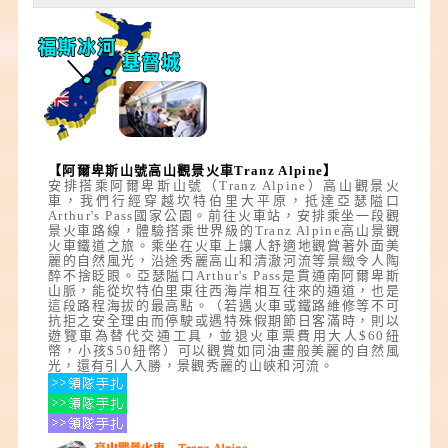
【阿爾卑斯山號高山觀景火車
Tranz Alpine
】
安排搭乘阿爾卑斯山號（Tranz Alpine）高山觀景火
車，我們行經穿越坎特伯里大平原，抵達亞瑟隘口
Arthur's Pass國家公園。前往火車站，安排乘坐一段觀
景火車路線，體驗搭乘世界級的Tranz Alpine高山景觀
火車鐵道之旅。乘坐在火車上讓人舒適地觀賞著外面美
麗的自然風光，沿途秀麗高山和清澈河流等景緻令人陶
醉不捨眨眼。亞瑟隘口Arthur's Pass是貫通南阿爾卑斯
山脈，能從坎特伯里東往西海岸相互往來的通道，也是
這段路程海拔的最高點。（若遇火車或鐵路維修等不可
抗拒之安全理由而停駛或遇特殊假期節日客滿時，則以
遊覽車為替代交通工具，並退火車票費用大人$60紐
幣，小孩$50紐幣）可以觀賞如同油畫般美麗的自然風
光，還有引人入勝，景觀秀麗的山峽和河流。