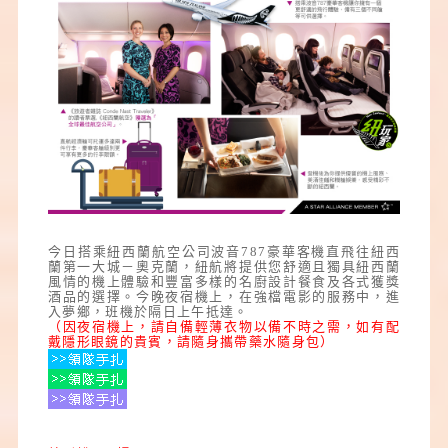
今日搭乘紐西蘭航空公司波音787豪華客機直飛往紐西
蘭第一大城－奧克蘭，紐航將提供您舒適且獨具紐西蘭
風情的機上體驗和豐富多樣的名廚設計餐食及各式獲獎
酒品的選擇。今晚夜宿機上，在強檔電影的服務中，進
入夢鄉，班機於隔日上午抵達。
（因夜宿機上，請自備輕薄衣物以備不時之需，如有配
戴隱形眼鏡的貴賓，請隨身攜帶藥水隨身包）