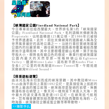
【峽灣國家公園Fiordland National Park】
今日專車前往紐西蘭最大、世界排名第5的
「峽灣國家
公園」
Fiordland National Park
，毛利語稱米佛峽灣為
Piopiotahi，佔地面積達125萬公頃，於1986年已被授
予世界遺產區。此外，前往米佛峽灣的道路被人稱為全
世界風景最好的高地公路之一。沿途行車欣賞峽灣國家
公園內的壯麗景緻，通往峽灣的道路兩旁覆蓋著紐西蘭
原始冷溫帶雨林，其中主要樹種是銀山毛櫸，葉子如指
甲般大小，樹幹長有銀白色的樹皮，專車行經峽灣國家
公園內最大的天然草原─埃格林頓山谷Eglinton
Valley、鏡湖Mirror Lake、諾布斯平原Knobs Flat、
全長1.27公里的荷馬隧道Homer Tunnel等，午間抵達
米佛峽灣Milford Sound。
【搭乘遊船遊覽】
由冰河及海水切割而成的峽灣景觀，其中教冠峰Mitre
Peak由海平面向上直拔1692公尺，是直接從海上拔起的
世界上最高的獨立岩塊，峽灣兩岸是陡峭的岩壁，無數
條瀑布掛在峭壁上，像天河一樣飛瀉下來直入大海，其
中最大的波文瀑布落差達165公尺。在峽灣巡弋航程
中，您有機會觀賞到紐西蘭特有的紐西蘭軟毛海豹、凸
吻海豚、峽灣雞冠企鵝或藍企鵝等寒帶動物。