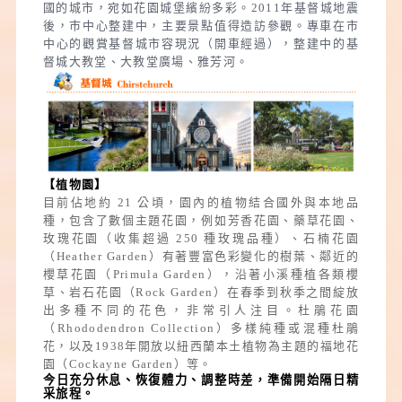
國的城市，宛如花園城堡繽紛多彩。2011年基督城地震
後，市中心整建中，主要景點值得造訪參觀。專車在市
中心的觀賞基督城市容現況（開車經過），整建中的基
督城大教堂、大教堂廣場、雅芳河。
【植物園】
目前佔地約 21 公頃，園內的植物結合國外與本地品
種，包含了數個主題花園，例如芳香花園、藥草花園、
玫瑰花園（收集超過 250 種玫瑰品種）、石楠花園
（Heather Garden）有著豐富色彩變化的樹葉、鄰近的
櫻草花園（Primula Garden），沿著小溪種植各類櫻
草、岩石花園（Rock Garden）在春季到秋季之間綻放
出多種不同的花色，非常引人注目。杜鵑花園
（Rhododendron Collection）多樣純種或混種杜鵑
花，以及1938年開放以紐西蘭本土植物為主題的福地花
園（Cockayne Garden）等。
今日充分休息、恢復體力、調整時差，準備開始隔日精
采旅程。