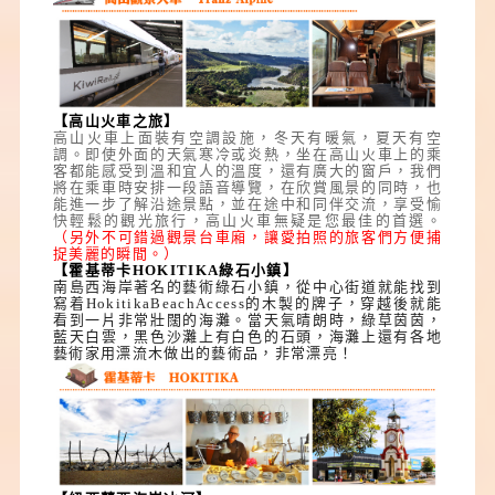
【高山火車之旅】
高山火車上面裝有空調設施，冬天有暖氣，夏天有空
調。即使外面的天氣寒冷或炎熱，坐在高山火車上的乘
客都能感受到溫和宜人的溫度，還有廣大的窗戶，我們
將在乘車時安排一段語音導覽，在欣賞風景的同時，也
能進一步了解沿途景點，並在途中和同伴交流，享受愉
快輕鬆的觀光旅行，高山火車無疑是您最佳的首選。
（
另外不可錯過觀景台車廂，讓愛拍照的旅客們方便捕
捉美麗的瞬間。）
【霍基蒂卡HOKITIKA綠石小鎮】
南島西海岸著名的藝術綠石小鎮，從中心街道就能找到
寫着HokitikaBeachAccess的木製的牌子，穿越後就能
看到一片非常壯闊的海灘。當天氣晴朗時，綠草茵茵，
藍天白雲，黑色沙灘上有白色的石頭，海灘上還有各地
藝術家用漂流木做出的藝術品，非常漂亮！