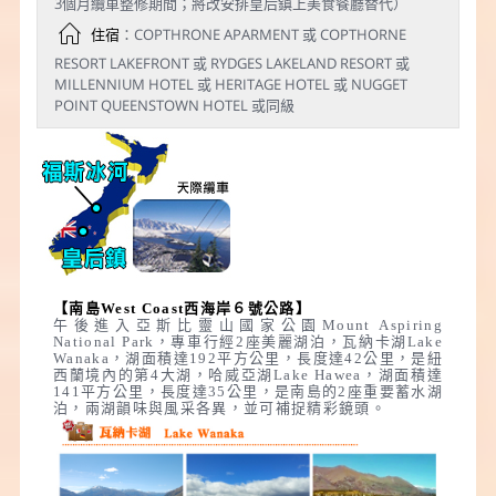
3個月纜車整修期間；將改安排皇后鎮上美食餐廳替代）
住宿
：COPTHRONE APARMENT 或 COPTHORNE
RESORT LAKEFRONT 或 RYDGES LAKELAND RESORT 或
MILLENNIUM HOTEL 或 HERITAGE HOTEL 或 NUGGET
POINT QUEENSTOWN HOTEL 或同級
【南島West Coast西海岸６號公路】
午後進入亞斯比靈山國家公園Mount Aspiring
National Park，專車行經2座美麗湖泊，瓦納卡湖Lake
Wanaka，湖面積達192平方公里，長度達42公里，是紐
西蘭境內的第4大湖，哈威亞湖Lake Hawea，湖面積達
141平方公里，長度達35公里，是南島的2座重要蓄水湖
泊，兩湖韻味與風采各異，並可補捉精彩鏡頭。