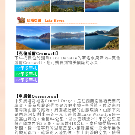
【克倫威爾Cromwell】
下午抵達位於湖畔Lake Dunstan的著名水果產地─克倫
威爾Cromwell，您可購買到物美價廉的水果。
【皇后鎮Queenstown】
中央奧塔哥地區Central Otago，是紐西蘭南島觀光業的
瑰寶，最為典範的代表是渡假小鎮─皇后鎮。位於南阿
爾卑斯山脈的尾端，周圍被壯觀的山脈環繞，山腳下則
是由冰河切割出來的─
瓦卡蒂普湖
Lake Wakatipu是一
座高山湖泊，全長84公里，湖水面積達291平方公里是
紐西蘭境內第3大湖，最深達410公尺。皇后鎮從過去30
年間，從一個寧靜的湖濱農業小鎮發展成一座全年無休
的觀光都市。乾燥的大陸氣候，加上純淨的空氣，使得