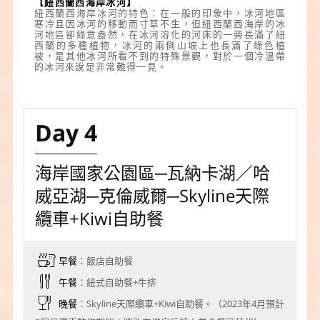
【
紐西蘭西海岸冰河】
紐西蘭西海岸冰河
的特色：在一般的印象中，冰河地區
寒冷且因冰河的移動而寸草不生，但紐西蘭西海岸的冰
河地區卻綠意盎然，在冰河溶化的河床的一旁長滿了紐
西蘭的多種植物，冰河的兩側山坡上也長滿了綠色植
被，是其他冰河所看不到的特殊景觀，對於一個冷溫帶
的冰河來說是非常難得一見。
Day 4
海岸國家公園區─瓦納卡湖／哈
威亞湖─克倫威爾─Skyline天際
纜車+Kiwi自助餐
早餐
：飯店自助餐
午餐
：紐式自助餐+牛排
晚餐
：Skyline天際纜車+Kiwi自助餐。（2023年4月預計