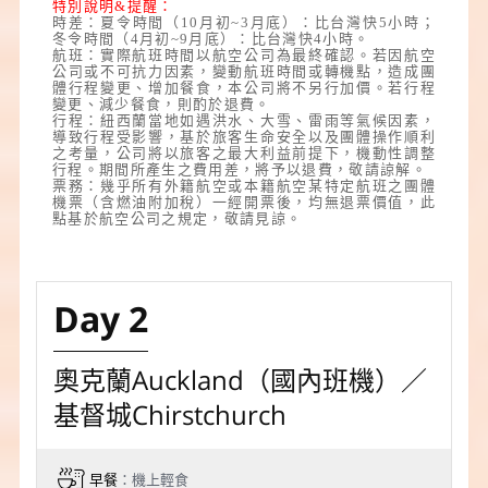
特別說明&提醒：
時差：
夏令時間（10月初~3月底）：比台灣快5小時；
冬令時間（4月初~9月底）：比台灣快4小時。
航班：實際航班時間以航空公司為最終確認。若因航空
公司或不可抗力因素，變動航班時間或轉機點，造成團
體行程變更、增加餐食，本公司將不另行加價。若行程
變更、減少餐食，則酌於退費。
行程：紐西蘭當地如遇洪水、大雪、雷雨等氣候因素，
導致行程受影響，基於旅客生命安全以及團體操作順利
之考量，公司將以旅客之最大利益前提下，機動性調整
行程。期間所產生之費用差，將予以退費，敬請諒解。
票務：幾乎所有外籍航空或本籍航空某特定航班之團體
機票
（
含燃油附加稅
）
一經開票後，均無退票價值，此
點基於航空公司之規定，敬請見諒。
Day 2
奧克蘭Auckland（國內班機）／
基督城Chirstchurch
早餐
：機上輕食