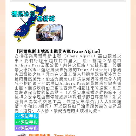
【阿爾卑斯山號高山觀景火車
Tranz Alpine
】
安排搭乘阿爾卑斯山號（Tranz Alpine）高山觀景火
車，我們行經穿越坎特伯里大平原，抵達亞瑟隘口
Arthur's Pass國家公園。前往火車站，安排乘坐一段觀
景火車路線，體驗搭乘世界級的Tranz Alpine高山景觀
火車鐵道之旅。乘坐在火車上讓人舒適地觀賞著外面美
麗的自然風光，沿途秀麗高山和清澈河流等景緻令人陶
醉不捨眨眼。亞瑟隘口Arthur's Pass是貫通南阿爾卑斯
山脈，能從坎特伯里東往西海岸相互往來的通道，也是
這段路程海拔的最高點。（若遇火車或鐵路維修等不可
抗拒之安全理由而停駛或遇特殊假期節日客滿時，則以
遊覽車為替代交通工具，並退火車票費用大人$60紐
幣，小孩$50紐幣）可以觀賞如同油畫般美麗的自然風
光，還有引人入勝，景觀秀麗的山峽和河流。