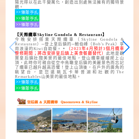
陽光得以在此千變萬化，創造出別處無法擁有的獨特景
觀。
【天際纜車Skyline Gondola & Restaurant】
今晚安排搭乘天際纜車（Skyline Gondola &
Restaurant）─登上皇后鎮的─鮑伯峰（Bob's Peak）享
用浪漫的Kiwi自助餐。
。
（
2023
年
4
月預計
3
個月纜車
整修期間；將改安排皇后鎮上美食餐廳替代
）
此地是觀
賞皇后鎮壯闊美景的最佳地點，登山纜車緩緩爬上山
頂，此時你可親自從空中鳥瞰皇后鎮的美麗景色而忘記
了纜車已越升越高恐懼！登上山頂後，在戶外的廣角的
眺望台，是您遠眺瓦卡蒂普湖和壯觀的The
Remarkables山美景的最佳地點。