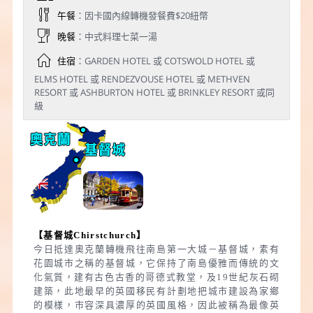
午餐
：因卡國內線轉機發餐費$20紐幣
晚餐
：中式料理七菜一湯
住宿
：GARDEN HOTEL 或 COTSWOLD HOTEL 或
ELMS HOTEL 或 RENDEZVOUSE HOTEL 或 METHVEN
RESORT 或 ASHBURTON HOTEL 或 BRINKLEY RESORT 或同
級
【基督城
Chirstchurch
】
今日抵達奧克蘭轉機飛往南島第一大城－基督城，素有
花園城市之稱的基督城，它保持了南島優雅而傳統的文
化氣質，建有古色古香的哥德式教堂，及19世紀灰石砌
建築，此地最早的英國移民有計劃地把城市建設為家鄉
的模樣，市容深具濃厚的英國風格，因此被稱為最像英