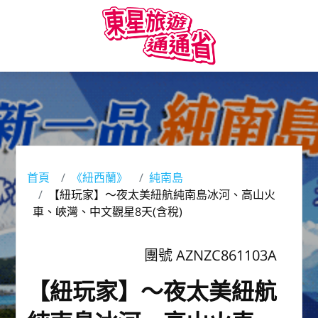
首頁
《紐西蘭》
純南島
【紐玩家】～夜太美紐航純南島冰河、高山火
車、峽灣、中文觀星8天(含稅)
團號 AZNZC861103A
【紐玩家】～夜太美紐航