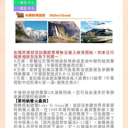
如遇天候狀況封路遊覽車無法進入峽灣搭船，則本日行
程將視狀況改為下列其一：
A方案：參觀位於第阿納湖與瑪納波里湖中間的紐西蘭
地下水力發電廠（午餐搭配豐盛西式餐）
B方案：安排皇后鎮古董蒸汽船恩斯洛號遊湖及參觀華
特峰農場（午餐搭配紐式B.B.Q.自助餐）
C方案：皇后鎮自由逛街購物及每人退費$35紐幣（午餐
搭配中式料理七菜一湯+鮭魚生魚片）
午後前往紐西蘭第2大湖第阿納。您可自由漫步於寧靜
美麗的第阿納湖畔。
【第阿納螢火蟲洞】
傍晚搭船遊覽Lake Te Anau湖，並前往參觀世界奇景第
阿納螢火蟲洞
，在1948年第阿納螢火蟲洞重新被人發
現，在遊船抵達後，在工作人員的帶領下，分批展開一
段奇特的地下河流探險旅程，在穿過石灰岩山洞的地下
河中搭乘小舟（洞內溫度終年攝氏8-12度），無聲無息
的滑入自然天成的地下湖中，於一片靜謐中欣賞紐西蘭