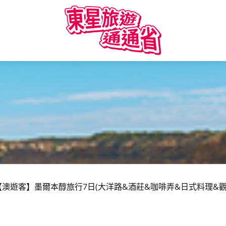
【澳遊客】墨爾本醇旅行7日(大洋路&酒莊&咖啡弄&日式料理&觀