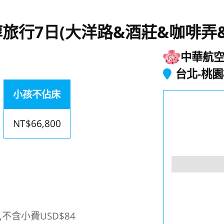
旅行7日(大洋路&酒莊&咖啡弄
中華航
台北-桃
小孩不佔床
NT$66,800
不含小費USD$84