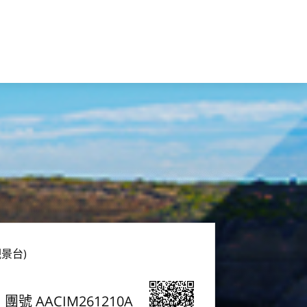
景台)
團號 AACIM261210A