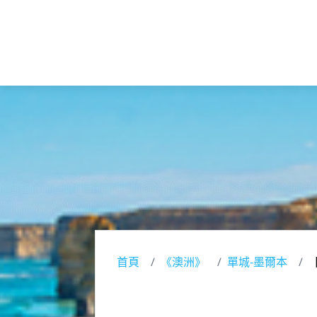
首頁
《澳洲》
單城-墨爾本