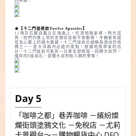
的標語！
★【十二門徒奇岩Twelve Apostles】
12塊巨石獨自矗立在海面上，任憑物換星移，時光荏
苒，他們仍像上帝的忠實信徒般不曾動搖，令觀者有感
官及心靈上的極大震撼。十二門徒岩也被稱為澳洲的地
標之一，是大洋路內必遊的景點，根據地質學家的估
計，十二門徒岩可能有一日會全部倒塌，回歸大自然，
僅存的8座岩石，是種大自然給人類的警惕！
Day 5
「咖啡之都」巷弄咖啡 －繽紛燦
爛街頭塗鴉文化 －免稅店 －尤莉
卡景觀台～－購物暢貨中心 DFO