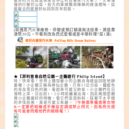
最好的方式就是搭乘普芬比利古董蒸汽火車了，火車慢
慢的行駛於山區，前方的車頭飄來陣陣的煤油煙味，這
般復古的感覺好似回到百年前般。
(如遇蒸汽火車維修、停駛或預訂額滿無法搭乘，將退費
澳幣30元。午餐則改為西式套餐或是中華料理7菜1湯)
★【菲利普島自然公園－企鵝遊行 Philip Island】
哇！快來看！世界上體型最小的企鵝自海裡返回陸地歸
巢囉！小企鵝又稱為神仙企鵝，只有33公分高，鐵藍色
的背及雪白色的胸，看起來可愛又帥氣。小企鵝們在日
落時上岸，日出前1、2小時前離巢出海，因此晚間是觀
賞小企鵝最好的時機，看它們歪歪斜斜、踩著不太平穩
的步伐前進，真是可愛又有趣。
（今晚需準備禦寒衣物
&一
定要
把相機或手機設定調成禁止閃光
，因為閃光燈
有可能會閃瞎他們的眼睛喔！
）