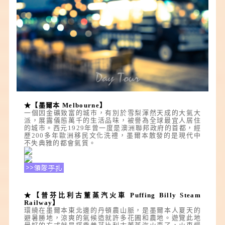
★【墨爾本 Melbourne】
一個因金礦致富的城市，有別於雪梨渾然天成的大氣大
派，展露儀態萬千的生活品味，被譽為全球最宜人居住
的城市。西元1929年曾一度是澳洲聯邦政府的首都，經
歷200多年歐洲移民文化洗禮，墨爾本散發的是現代中
不失典雅的都會氣質。
★【普芬比利古董蒸汽火車 Puffing Billy Steam
Railway】
環繞在墨爾本東北邊的丹頓農山脈，是墨爾本人夏天的
避暑勝地，涼爽的氣候造就許多花圃和農地。遊覽此地