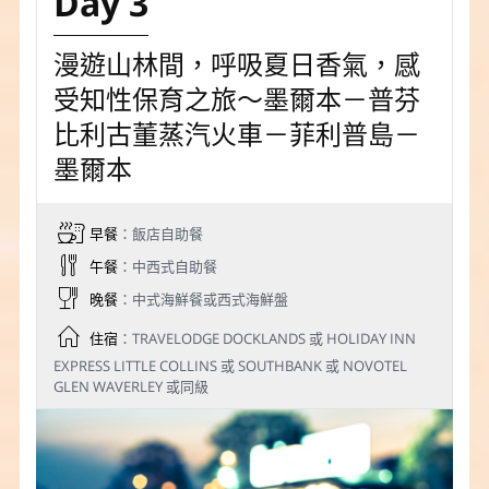
Day 3
漫遊山林間，呼吸夏日香氣，感
受知性保育之旅～墨爾本－普芬
比利古董蒸汽火車－菲利普島－
墨爾本
早餐
：飯店自助餐
午餐
：中西式自助餐
晚餐
：中式海鮮餐或西式海鮮盤
住宿
：TRAVELODGE DOCKLANDS 或 HOLIDAY INN
EXPRESS LITTLE COLLINS 或 SOUTHBANK 或 NOVOTEL
GLEN WAVERLEY 或同級