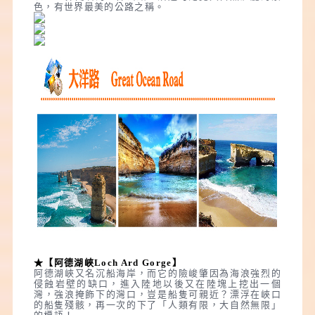
色，有世界最美的公路之稱。
★【阿德湖峽Loch Ard Gorge】
阿德湖峽又名沉船海岸，而它的險峻肇因為海浪強烈的
侵蝕岩壁的缺口，進入陸地以後又在陸塊上挖出一個
灣，強浪掩飾下的灣口，豈是船隻可親近？漂浮在峽口
的船隻殘骸，再一次的下了「人類有限，大自然無限」