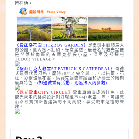
所在地
。
《
費茲洛花園 FITZROY GARDEN》
是墨爾本面積最大
的公園，園內樹木壯碩、綠意盎然。最著名的觀光點便
是坐落於南區的★庫克船長小屋、溫室及都鐸村
TUDOR VILLAGE。
《聖派屈克大教堂ST.PATRICK’S CATHEDRAL》
哥德
式建築代表風格，歷時80年才完全竣工‚，以拱廊、石
柱、彩繪玻璃花窗、馬賽克鑲嵌畫牆面和祈禱堂的雕刻
最具特色。
(如遇教堂有活動，則無法入內參觀)
《觀光電車CITY CIRCLE》
電車車廂漆成酒紅色，此
觀光電車的路線設計剛好環繞市中心老區一圈，可讓您
沿路觀賞到新舊建築的不同風貌，享受城市巡禮的樂
趣。