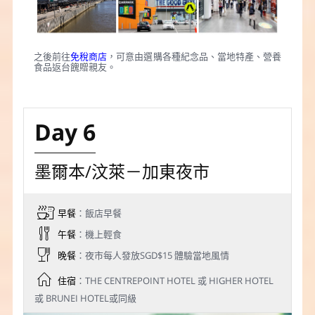
之後前往
免稅商店
，可意由選購各種紀念品、當地特產、營養
食品返台餽贈親友。
Day 6
墨爾本/汶萊－加東夜市
早餐
：飯店早餐
午餐
：機上輕食
晚餐
：夜市每人發放SGD$15 體驗當地風情
住宿
：THE CENTREPOINT HOTEL 或 HIGHER HOTEL
或 BRUNEI HOTEL或同級