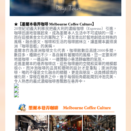
★【墨爾本巷弄咖啡 Melbourne Coffee Culture】
20世紀初義大利移民把義大利的濃縮咖啡（Espresso）引進，
咖啡迅速地發展起來，成為墨爾本人生活中不可或缺的一環，
而在這樣美食文化的薰陶之下，甚至青出於藍地創造出特殊的
風格，融合藝文、咖啡和生活的咖啡館林立，讓墨爾本贏得澳
洲『咖啡首都』的美稱。
墨爾本作為澳洲咖啡文化代表，咖啡館數目高達2000多間，
數目多，種類也不少，各自擁有著獨特的風格，您一定要來杯
地道咖啡，一邊品味，一邊體驗小巷清靜幽雅的氣氛。
走進墨爾本的巷弄咖啡店，這些咖啡廳的空間和菜單的規模都
很小，而沖泡咖啡的品質和聰明的設計才是重點；澳洲的咖
啡，喝的不僅是文化融合的精髓，更是與朋友、店員搏感情的
催化劑，穿梭在巷弄之中，幾乎每個街角都能聞到沖泡完美、
。
令人熟悉的義式濃縮咖啡香飄散在巷弄中