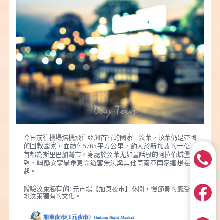
今日前往機場搭機飛往亞洲首富的國家—汶莱，汶莱仍是帝國
的回教國家，面績僅5765
平方公里，約大於新加坡的十倍，
首都為斯里巴加灣市。身處於汶莱尤如童話般的阿拉伯城堡景
致，幽静安寧景象更令遊客無法與其他東南亞国家連想在一
起。
體驗汶萊獨有的1
元市場【加東夜市】休閒，慢節奏的感受當
地汶萊獨有的文化。