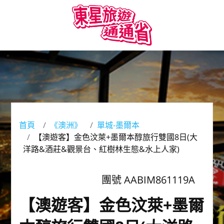
首頁
《澳洲》
單城-墨爾本
【澳遊客】金色汶萊+墨爾本醇旅行雙國8日(大
洋路&酒莊&觀景台、紅樹林生態&水上人家)
團號 AABIM861119A
【澳遊客】金色汶萊+墨爾