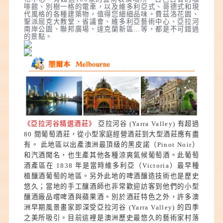
啡館、別樹一格的電車，以及維多利亞式、哥德式和現
代風格的各種建築物，值得您細細品味。費茲洛花園、
聖派屈克大教堂、省議會、維多利亞藝術中心、亞拉河
南岸公園、聯邦廣場、達克蘭新區…等，都是不可錯過
的景點。
《亞拉河谷精選酒莊》
亞拉河谷 (Yarra Valley) 有超過
80 間葡萄酒莊，從小型家庭經營酒莊到大型酒莊應有盡
有。 此地區以出產澳洲最頂級的黑皮諾（Pinot Noir）
和汽酒聞名，也生產其他各種涼爽氣候葡萄酒。此葡萄
酒產區在 1838 年是當時維多利亞（Victoria）最早種
植釀酒葡萄的地區。另外此地
的啤酒釀造技術也是歷史
悠久；當地的手工釀酒師也非常歡迎訪客到他們的小型
釀酒廠品嚐啤酒與蘋果酒。別於酒莊特色之外，許多澳
洲早期風景畫家即深受亞拉河谷 (Yarra Valley) 的四季
之美所吸引。
目前這裡是澳洲歷史最悠久的藝術家村落