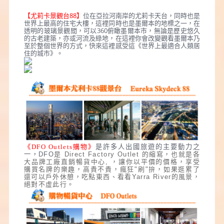
【
尤莉卡景觀台88
】
位在亞拉河南岸的尤莉卡天台，同時也是
世界上最高的住宅大樓，這裡同時也是墨爾本的地標之一，在
透明的玻璃景觀間，可以360俯瞰墨爾本市，無論是歷史悠久
的古老建築，亦或河流及綠地，在這裡你會改變觀看墨爾本乃
至於整個世界的方式，快來這裡感受這《世界上最適合人類居
住的城市》。
《DFO Outlets
購物》
是許多人出國旅遊的主要動力之
一，
DFO
是 Direct Factory Outlet 的縮寫，也就是各
大品牌工廠直銷暢貨中心, ，讓你以平價的價格，享受
購買名牌的樂趣，高貴不貴，瘋狂"刷"拚，如果逛累了
還可以戶外休憩，吃點東西、看看Yarra River的風景，
絕對不虛此行。