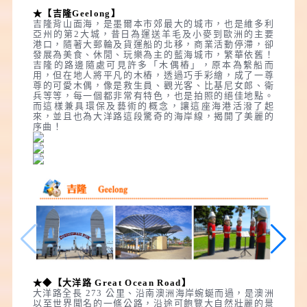
★【吉隆Geelong】
吉隆背山面海，是墨爾本市郊最大的城市，也是維多利
亞州的第2大城，昔日為運送羊毛及小麥到歐洲的主要
港口，隨著大郵輪及貨運船的北移，商業活動停滯，卻
發展為美食、休閒、玩樂為主的藍海城市，繁華依舊！
吉隆的路邊隨處可見許多「木偶樁」，原本為繫船而
用，但在地人將平凡的木樁，透過巧手彩繪，成了一尊
尊的可愛木偶，像是救生員、觀光客、比基尼女郎、衛
兵等等，每一個都非常有特色，也是拍照的絕佳地點。
而這樣兼具環保及藝術的概念，讓這座海港活潑了起
來，並且也為大洋路這段驚奇的海岸線，揭開了美麗的
序曲！
★◆【大洋路 Great Ocean Road】
大洋路全長 273 公里、沿南澳洲海岸蜿蜒而過，是澳洲
以至世界聞名的一條公路，沿途可飽覽大自然壯麗的景