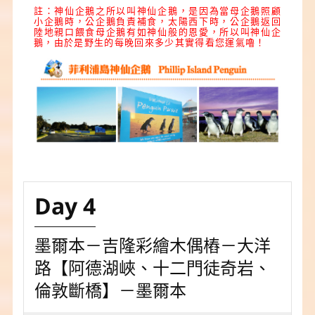
註：神仙企鵝之所以叫神仙企鵝，是因為當母企鵝照顧
小企鵝時，公企鵝負責補食，太陽西下時，公企鵝返回
陸地親口餵食母企鵝有如神仙般的恩愛，所以叫神仙企
鵝，由於是野生的每晚回來多少其實得看您運氣嚕！
Day 4
墨爾本－吉隆彩繪木偶樁－大洋
路【阿德湖峽、十二門徒奇岩、
倫敦斷橋】－墨爾本