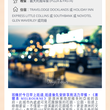
晚餐
：義大利風味餐 (PIZZA & PASTA)
住宿
：TRAVELODGE DOCKLANDS 或 HOLIDAY INN
EXPRESS LITTLE COLLINS 或 SOUTHBANK 或 NOVOTEL
GLEN WAVERLEY 或同級
班機於今日早上抵達,抵達後先安排享用活力早餐。《墨
爾本 MELBOURNE》
是澳洲東南部維多利亞省的首
府。此城市內處處可見花團錦簇的花園、公園，街道上
綠樹婆娑，不僅是一座美麗的花園城市，更是澳洲的文
化中心，有超過100家的藝術表演場所、古色古香的咖