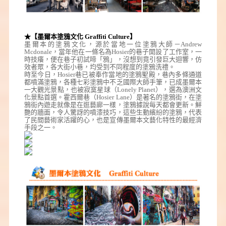
★【墨爾本塗鴉文化 Graffiti Culture】
墨爾本的塗鴉文化，源於當地一位塗鴉大師－Andrew
Mcdonale，當年他在一條名為Hosier的巷子開設了工作室，一
時技癢，便在巷子初試啼「鴉」，沒想到竟引發巨大迴響，仿
效者眾，各大街小巷，均受到不同程度的塗鴉洗禮。
時至今日，Hosier巷已被奉作當地的塗鴉聖殿，巷內多條通道
都噴滿塗鴉，各種七彩塗鴉中不乏國際大師手筆，已成墨爾本
一大觀光景點，也被寂寞星球（Lonely Planet），選為澳洲文
化景點首選。霍西爾巷（Hosier Lane）是著名的塗鴉街，在塗
鴉街內遊走就像是在逛藝廊一樣，塗鴉據說每天都會更新。鮮
艷的牆面，令人驚訝的噴漆技巧，這些生動繽紛的塗鴉，代表
了民間藝術家活躍的心，也是宣傳墨爾本文藝化特性的最經濟
手段之一。