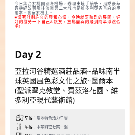
今日集合於桃園國際機場，辦理出境手續後，搭乘豪華
客機經汶萊飛往澳洲第二大城也是維多利亞省首府的墨
爾本。夜宿於機上。
■懷著計劃許久的興奮心情，今晚就要熱烈的展開，好
好的慰勞一下自己&親友，放鬆盡興的飛到南半球渡假
吧!
Day 2
亞拉河谷精選酒莊品酒~品味南半
球英國風色彩文化之旅~墨爾本
(聖派翠克教堂、費茲洛花園、維
多利亞現代藝術館)
早餐
：當地特色活力早餐
午餐
：中華料理七菜一湯