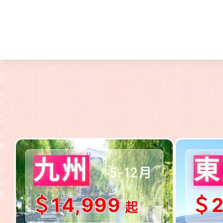
$出發!!
九州
東
5-12月
＄14,999
＄2