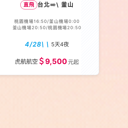
➠
台北
\ 釜山
直飛
桃園機場16:50/釜山機場0:00
釜山機場20:50/桃園機場20:50
4/28\ \
5天4夜
＄9,500
虎航航空
元起