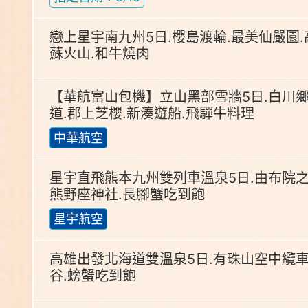
戀上星宇南九州5日.櫻島渡輪.最美仙嚴園.
蘇火山.和牛燒肉
【華航富山包機】立山黑部雪牆5日.白川鄉
道.郡上芝櫻.新湊遊船.飛驒牛料理
中華航空
星宇直飛熊本九州雙列車溫泉5日.由布院之
熊野座神社.長腳蟹吃到飽
星宇航空
高雄出發北海道雙溫泉5日.有珠山空中纜車
谷.螃蟹吃到飽