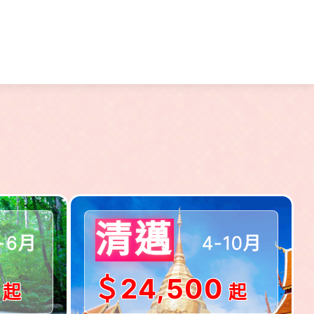
出發!!
$出發!!
清邁
-6月
4-10月
＄24,500