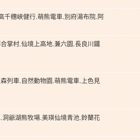
高千穗峽健行.萌熊電車.別府湯布院.阿
合掌村.仙境上高地.兼六園.長良川鐵
森列車.自然動物園.萌熊電車.上色見
.洞爺湖熊牧場.美瑛仙境青池.鈴蘭花