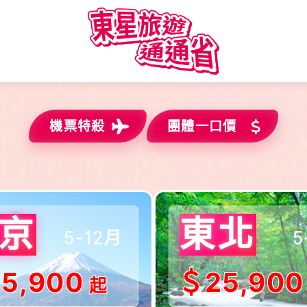
機票特殺
團體一口價
$出發!!
$
京
東北
5-12月
5
5,900
＄25,900