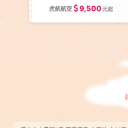
＄9,500
虎航航空
元起