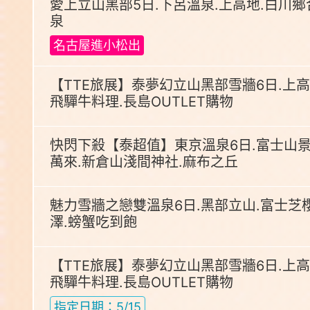
愛上立山黑部5日.下呂溫泉.上高地.白川鄉
泉
名古屋進小松出
【TTE旅展】泰夢幻立山黑部雪牆6日.上高
飛驒牛料理.長島OUTLET購物
快閃下殺【泰超值】東京溫泉6日.富士山景
萬來.新倉山淺間神社.麻布之丘
魅力雪牆之戀雙溫泉6日.黑部立山.富士芝櫻
澤.螃蟹吃到飽
【TTE旅展】泰夢幻立山黑部雪牆6日.上高
飛驒牛料理.長島OUTLET購物
指定日期：5/15