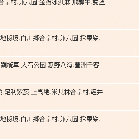
合掌村.兼六園.金箔冰淇淋.飛驒牛.雙溫
地秘境.白川鄉合掌村.兼六園.採果樂.
觀纜車.大石公園.忍野八海.豐洲千客
.足利紫藤.上高地.米其林合掌村.輕井
地秘境.白川鄉合掌村.兼六園.採果樂.