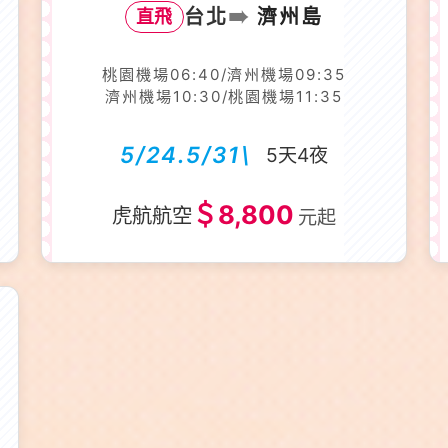
➠
台北
濟州島
直飛
桃園機場06:40/濟州機場09:35
濟州機場10:30/桃園機場11:35
5/24.5/31\
5天4夜
＄8,800
虎航航空
元起