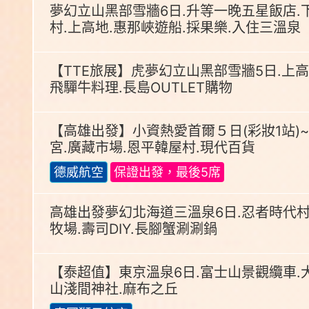
夢幻立山黑部雪牆6日.升等一晚五星飯店.
村.上高地.惠那峽遊船.採果樂.入住三溫泉
【TTE旅展】虎夢幻立山黑部雪牆5日.上高
飛驒牛料理.長島OUTLET購物
【高雄出發】小資熱愛首爾５日(彩妝1站)~
宮.廣藏市場.恩平韓屋村.現代百貨
德威航空
保證出發，最後5席
高雄出發夢幻北海道三溫泉6日.忍者時代村
牧場.壽司DIY.長腳蟹涮涮鍋
【泰超值】東京溫泉6日.富士山景觀纜車.
山淺間神社.麻布之丘