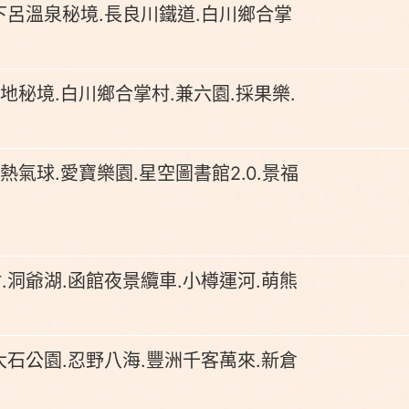
下呂溫泉秘境.長良川鐵道.白川鄉合掌
地秘境.白川鄉合掌村.兼六園.採果樂.
熱氣球.愛寶樂園.星空圖書館2.0.景福
.洞爺湖.函館夜景纜車.小樽運河.萌熊
大石公園.忍野八海.豐洲千客萬來.新倉