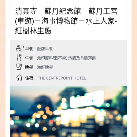
清真寺－蘇丹紀念館－蘇丹王宮
(車遊)－海事博物館－水上人家-
紅樹林生態
早餐
：飯店早餐
午餐
：北印度料理(不辣):燉飯及香脆薄餅
晚餐
：海鮮晚餐
住宿
： THE CENTREPOINT HOTEL