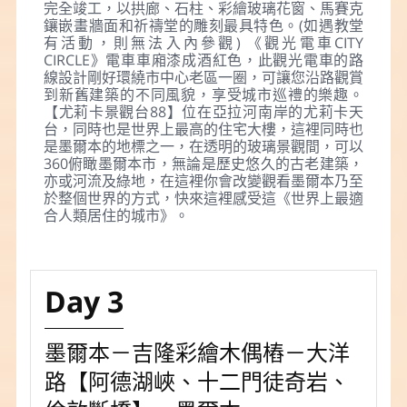
完全竣工，以拱廊、石柱、彩繪玻璃花窗、馬賽克
鑲嵌畫牆面和祈禱堂的雕刻最具特色。(如遇教堂
有活動，則無法入內參觀) 《觀光電車CITY
CIRCLE》電車車廂漆成酒紅色，此觀光電車的路
線設計剛好環繞市中心老區一圈，可讓您沿路觀賞
到新舊建築的不同風貌，享受城市巡禮的樂趣。
【尤莉卡景觀台88】位在亞拉河南岸的尤莉卡天
台，同時也是世界上最高的住宅大樓，這裡同時也
是墨爾本的地標之一，在透明的玻璃景觀間，可以
360俯瞰墨爾本市，無論是歷史悠久的古老建築，
亦或河流及綠地，在這裡你會改變觀看墨爾本乃至
於整個世界的方式，快來這裡感受這《世界上最適
合人類居住的城市》。
Day 3
墨爾本－吉隆彩繪木偶樁－大洋
路【阿德湖峽、十二門徒奇岩、