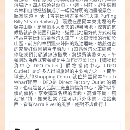
浴場所。四周環繞著湖泊、小鎮、村莊、野生蕨樹
森林和自然棧道構成了一幅幅鮮明的油畫般景色，
饒富味道。 ★【普芬比利古董蒸汽火車 Puffing
Billy Steam Railway】 環繞在墨爾本東北邊的丹
頓農山脈，是墨爾本人夏天的避暑勝地，涼爽的氣
候造就許多花圃和農地。遊覽此地最好的方式就是
搭乘普芬比利古董蒸汽火車了，火車慢慢的行駛於
山區，前方的車頭飄來陣陣的煤油煙味，這般復古
的感覺好似回到百年前般。 (如遇蒸汽火車維修、
停駛或預訂額滿無法搭乘，將退費澳幣30元。午
餐則改為西式套餐或是中華料理7菜1湯) 【購物暢
貨中心 DFO Outlet】購物暢貨中心（DFO
Outlet）是許多人出國旅遊的主要動力之一，南半
球最大的Shopping Centre就位於墨爾本South
Wharf畔旁，DFO是 Direct Factory Outlet 的縮
寫，也就是各大品牌工廠直銷暢貨中心，讓你以平
價的價格，享受購買名牌的樂趣，高貴不貴，瘋
狂"刷"拚，如果逛累了還可以戶外休憩，吃點東
西、看看Yarra River的風景，絕對不虛此行！