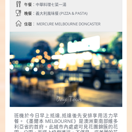
午餐
：中華料理七菜一湯
晚餐
：義大利風味餐 (PIZZA & PASTA)
住宿
： MERCURE MELBOURNE DONCASTER
班機於今日早上抵達,抵達後先安排享用活力早
餐。《墨爾本 MELBOURNE》是澳洲東南部維多
利亞省的首府。此城市內處處可見花團錦簇的花