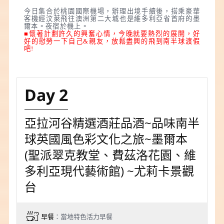
今日集合於桃園國際機場，辦理出境手續後，搭乘豪華
客機經汶萊飛往澳洲第二大城也是維多利亞省首府的墨
爾本。夜宿於機上。
■懷著計劃許久的興奮心情，今晚就要熱烈的展開，好
好的慰勞一下自己&親友，放鬆盡興的飛到南半球渡假
吧!
Day 2
亞拉河谷精選酒莊品酒~品味南半
球英國風色彩文化之旅~墨爾本
(聖派翠克教堂、費茲洛花園、維
多利亞現代藝術館) ~尤莉卡景觀
台
早餐
：當地特色活力早餐