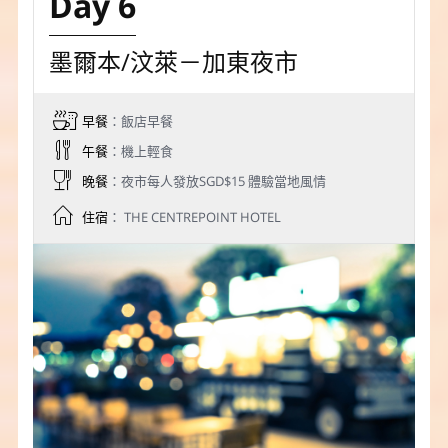
Day 6
墨爾本/汶萊－加東夜市
早餐
：飯店早餐
午餐
：機上輕食
晚餐
：夜市每人發放SGD$15 體驗當地風情
住宿
： THE CENTREPOINT HOTEL