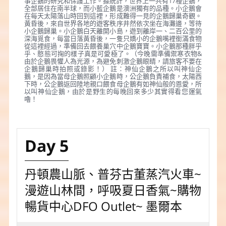
事企鵝的研究和保護工作。據統計，世界上一共有17種企鵝，
全部居住在南半球，而小藍企鵝是澳洲獨有的品種。小企鵝會
在每天太陽落山時回到這裡，形成難得一見的企鵝歸巢奇觀。
黃昏後，來自世界各地的遊客秩序井然依次坐在海灘邊，等待
小企鵝歸巢。小企鵝白天離開小島，遊到離岸一、二百公里的
深海覓食，每當日落黃昏後，一隻只嬌小的企鵝嘴裡銜滿食物
從這裡經過，準備回去餵養巢穴中企鵝寶寶。小企鵝那種胖乎
乎、憨態可掬的樣子真是可愛極了。（今晚需準備禦寒衣物&
由於企鵝畏懼人為光源，為避免刺激企鵝眼睛，請旅客不要在
企鵝歸巢時拍照或錄影！） 註：神仙企鵝之所以叫神仙企
鵝，是因為當母企鵝照顧小企鵝時，公企鵝負責補食，太陽西
下時，公企鵝返回陸地親口餵食母企鵝有如神仙般的恩愛，所
以叫神仙企鵝，由於是野生的每晚回來多少其實得看您運氣
嚕！
Day 5
丹頓農山脈、普芬古董蒸汽火車~
漫遊山林間，呼吸夏日香氣~購物
暢貨中心DFO Outlet~ 墨爾本