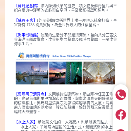
【蘇丹紀念館】
館內陳列汶萊的歷史古蹟文物及蘇丹皇后與王
妃在慶典中穿著的衣飾與白皇冠、皇宮縮影模型和照片。
【蘇丹王宮】
(外圍參觀)號稱世界上唯一屋頂以純金打造，皇
宮計有 1788 間貴賓房，為全世界最大的住宿皇宮。
【海事博物館】
汶萊的生活分不開船與河流，館內共分三區汶
萊海洋沉船展覽廳、汶萊船隻展覽廳及臨時展覽廳，一睹汶萊
海事生活。
【奧瑪阿里清真寺】
文萊標誌性建築物，是由第28任國王修建
的，也是首都斯里巴加灣市的象徵，與傑米清真寺的靜謐脫俗
的精緻相比，奧瑪阿里清真寺則顯得雍容華貴的大氣。清真寺
前方清幽如鏡的湖水被一艘石舫點綴，恰好與藍天白雲構成一
幅純天然畫卷。
【水上人家】
是汶萊文化的一大亮點，也是旅遊景點之一。參觀
水上人家，了解當地居民的生活方式，體驗悠閒的水上生活。