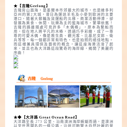
★【吉隆Geelong】
吉隆背山面海，是墨爾本市郊最大的城市，也是維多利
亞州的第2大城，昔日為運送羊毛及小麥到歐洲的主要
港口，隨著大郵輪及貨運船的北移，商業活動停滯，卻
發展為美食、休閒、玩樂為主的藍海城市，繁華依舊！
吉隆的路邊隨處可見許多「木偶樁」，原本為繫船而
用，但在地人將平凡的木樁，透過巧手彩繪，成了一尊
尊的可愛木偶，像是救生員、觀光客、比基尼女郎、衛
兵等等，每一個都非常有特色，也是拍照的絕佳地點。
而這樣兼具環保及藝術的概念，讓這座海港活潑了起
來，並且也為大洋路這段驚奇的海岸線，揭開了美麗的
序曲！
★◆【大洋路 Great Ocean Road】
大洋路全長 273 公里、沿南澳洲海岸蜿蜒而過，是澳洲
以至世界聞名的一條公路，沿途可飽覽大自然壯麗的景