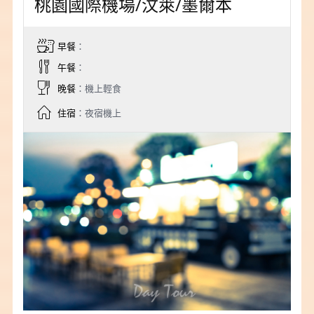
桃園國際機場/汶萊/墨爾本
早餐
：
午餐
：
晚餐
：機上輕食
住宿
：夜宿機上