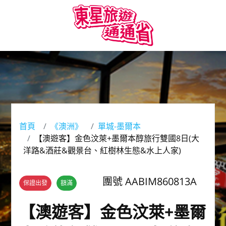
首頁
《澳洲》
單城-墨爾本
【澳遊客】金色汶萊+墨爾本醇旅行雙國8日(大
洋路&酒莊&觀景台、紅樹林生態&水上人家)
團號 AABIM860813A
保證出發
額滿
【澳遊客】金色汶萊+墨爾