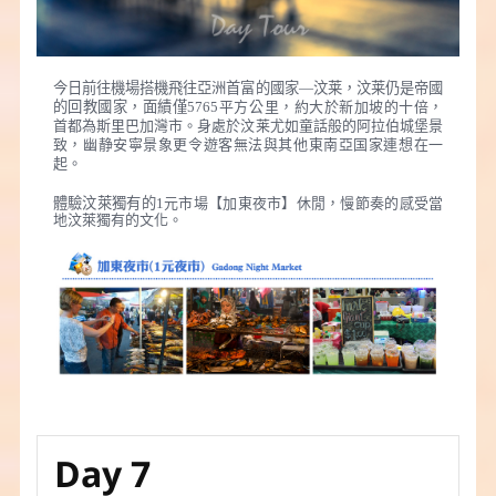
今日前往機場搭機飛往亞洲首富的國家—汶莱，汶莱仍是帝國
的回教國家，面績僅5765
平方公里，約大於新加坡的十倍，
首都為斯里巴加灣市。身處於汶莱尤如童話般的阿拉伯城堡景
致，幽静安寧景象更令遊客無法與其他東南亞国家連想在一
起。
體驗汶萊獨有的1
元市場【加東夜市】休閒，慢節奏的感受當
地汶萊獨有的文化。
Day 7