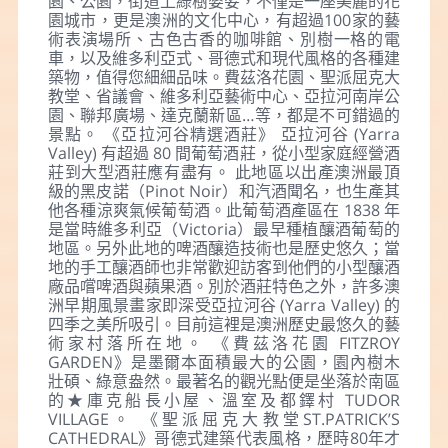
園、公園，街道上綠樹婆娑，不僅是一座美麗的花
園城市，更是澳洲的文化中心，有超過100家的藝
術表演場所、古色古香的咖啡館、別樹一格的電
車，以及維多利亞式、哥德式和現代風格的各種建
築物，值得您細細品味。費茲洛花園、聖派屈克大
教堂、省議會、維多利亞藝術中心、亞拉河南岸公
園、聯邦廣場、達克蘭新區…等，都是不可錯過的
景點。 《亞拉河谷精選酒莊》 亞拉河谷 (Yarra
Valley) 有超過 80 間葡萄酒莊，從小型家庭經營酒
莊到大型酒莊應有盡有。 此地區以出產澳洲最頂
級的黑皮諾（Pinot Noir）和汽酒聞名，也生產其
他各種涼爽氣候葡萄酒。此葡萄酒產區在 1838 年
是當時維多利亞（Victoria）最早種植釀酒葡萄的
地區。另外此地的啤酒釀造技術也是歷史悠久；當
地的手工釀酒師也非常歡迎訪客到他們的小型釀酒
廠品嚐啤酒與蘋果酒。別於酒莊特色之外，許多澳
洲早期風景畫家即深受亞拉河谷 (Yarra Valley) 的
四季之美所吸引。目前這裡是澳洲歷史最悠久的藝
術家村落所在地。 《費茲洛花園 FITZROY
GARDEN》是墨爾本面積最大的公園，園內樹木
壯碩、綠意盎然。最著名的觀光點便是坐落於南區
的★庫克船長小屋、溫室及都鐸村 TUDOR
VILLAGE。 《聖派屈克大教堂ST.PATRICK’S
CATHEDRAL》哥德式建築代表風格，歷時80年才