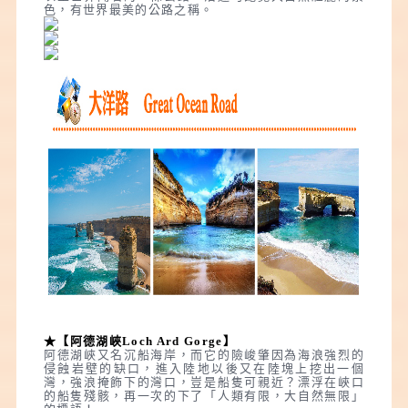
色，有世界最美的公路之稱。
★【阿德湖峽Loch Ard Gorge】
阿德湖峽又名沉船海岸，而它的險峻肇因為海浪強烈的
侵蝕岩壁的缺口，進入陸地以後又在陸塊上挖出一個
灣，強浪掩飾下的灣口，豈是船隻可親近？漂浮在峽口
的船隻殘骸，再一次的下了「人類有限，大自然無限」