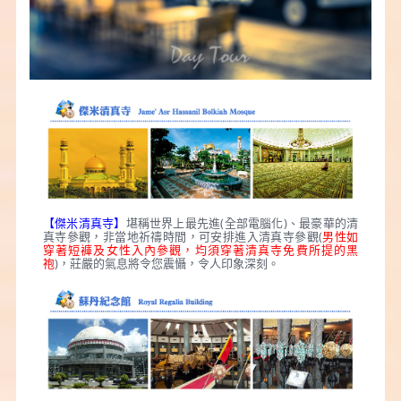
【傑米清真寺】
堪稱世界上最先進(全部電腦化)、最豪華的清
真寺參觀，非當地祈禱時間，可安排進入清真寺參觀(
男性如
穿著短褲及女性入內參觀，均須穿著清真寺免費所提的黑
袍
)，莊嚴的氣息將令您震懾，令人印象深刻。