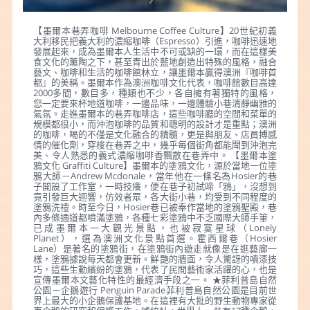
【墨爾本巷弄咖啡 Melbourne Coffee Culture】20世紀初義
大利移民把義大利的濃縮咖啡（Espresso）引進，咖啡迅速地
發展起來，成為墨爾本人生活中不可或缺的一環，而在這樣美
食文化的薰陶之下，甚至青出於藍地創造出特殊的風格，融合
藝文、咖啡和生活的咖啡館林立，讓墨爾本贏得澳洲『咖啡首
都』的美稱。墨爾本作為澳洲咖啡文化代表，咖啡館數目高達
2000多間，數目多，種類也不少，各自擁有著獨特的風格，
您一定要來杯地道咖啡，一邊品味，一邊體驗小巷清靜幽雅的
氣氛。走進墨爾本的巷弄咖啡店，這些咖啡廳的空間和菜單的
規模都很小，而沖泡咖啡的品質和聰明的設計才是重點；澳洲
的咖啡，喝的不僅是文化融合的精髓，更是與朋友、店員搏感
情的催化劑，穿梭在巷弄之中，幾乎每個街角都能聞到沖泡完
美、令人熟悉的義式濃縮咖啡香飄散在巷弄中。 【墨爾本塗
鴉文化 Graffiti Culture】墨爾本的塗鴉文化，源於當地一位塗
鴉大師－Andrew Mcdonale，當年他在一條名為Hosier的巷
子開設了工作室，一時技癢，便在巷子初試啼「鴉」，沒想到
竟引發巨大迴響，仿效者眾，各大街小巷，均受到不同程度的
塗鴉洗禮。時至今日，Hosier巷已被奉作當地的塗鴉聖殿，巷
內多條通道都噴滿塗鴉，各種七彩塗鴉中不乏國際大師手筆，
已成墨爾本一大觀光景點，也被寂寞星球（Lonely
Planet），選為澳洲文化景點首選。霍西爾巷（Hosier
Lane）是著名的塗鴉街，在塗鴉街內遊走就像是在逛藝廊一
樣，塗鴉據說每天都會更新。鮮艷的牆面，令人驚訝的噴漆技
巧，這些生動繽紛的塗鴉，代表了民間藝術家活躍的心，也是
宣傳墨爾本文藝化特性的最經濟手段之一。 ★菲利普島自然
公園－企鵝遊行 Penguin Parade菲利普島自然公園是目前世
界上最大的小企鵝保護基地。在這裡有大批的野生動物專家從