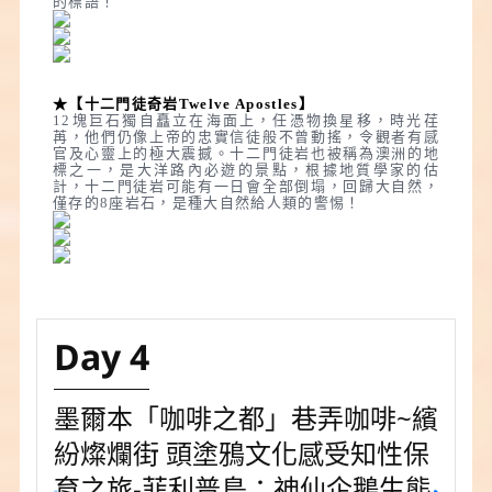
的標語！
★【十二門徒奇岩Twelve Apostles】
12塊巨石獨自矗立在海面上，任憑物換星移，時光荏
苒，他們仍像上帝的忠實信徒般不曾動搖，令觀者有感
官及心靈上的極大震撼。十二門徒岩也被稱為澳洲的地
標之一，是大洋路內必遊的景點，根據地質學家的估
計，十二門徒岩可能有一日會全部倒塌，回歸大自然，
僅存的8座岩石，是種大自然給人類的警惕！
Day 4
墨爾本「咖啡之都」巷弄咖啡~繽
紛燦爛街 頭塗鴉文化感受知性保
育之旅-菲利普島：神仙企鵝生態