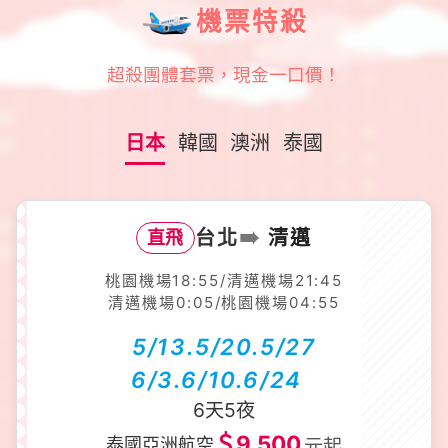
機票特殺
超殺團體套票，現金一口價！
日本
韓國
澳洲
泰國
➠
台北
清邁
直飛
桃園機場18:55/清邁機場21:45
清邁機場0:05/桃園機場04:55
5/13.5/20.5/27
6/3.6/10.6/24
6天5夜
＄9,500
泰國亞洲航空
元起