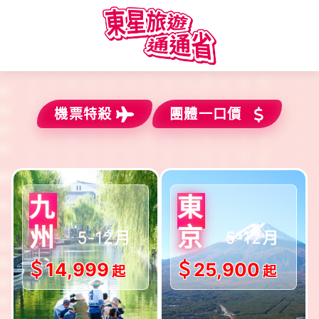
機票特殺
團體一口價
$出發!!
$出發!!
九
東
5-12月
5-12月
州
京
＄14,999
＄25,900