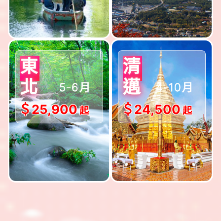
$出發!!
$出發!!
東
清
5-6月
4-10月
北
邁
＄25,900
＄24,500