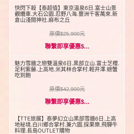
快閃下殺【泰超值】東京溫泉6日.富士山景
觀纜車.大石公園.忍野八海.豐洲千客萬來.新
倉山淺間神社.麻布之丘
原價$25,900元
聯繫即享優惠$...
魅力雪牆之戀雙溫泉6日.黑部立山.富士芝櫻.
足利紫藤.上高地.米其林合掌村.輕井澤.螃蟹
吃到飽
原價$42,900元
聯繫即享優惠$...
【TTE旅展】泰夢幻立山黑部雪牆6日.上高
地秘境.白川鄉合掌村.兼六園.採果樂.飛驒牛
料理.長島OUTLET購物