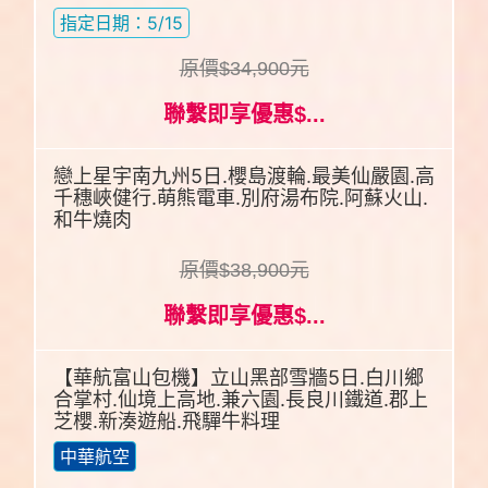
指定日期：5/15
原價$34,900元
聯繫即享優惠$...
戀上星宇南九州5日.櫻島渡輪.最美仙嚴園.高
千穗峽健行.萌熊電車.別府湯布院.阿蘇火山.
和牛燒肉
原價$38,900元
聯繫即享優惠$...
【華航富山包機】立山黑部雪牆5日.白川鄉
合掌村.仙境上高地.兼六園.長良川鐵道.郡上
芝櫻.新湊遊船.飛驒牛料理
中華航空