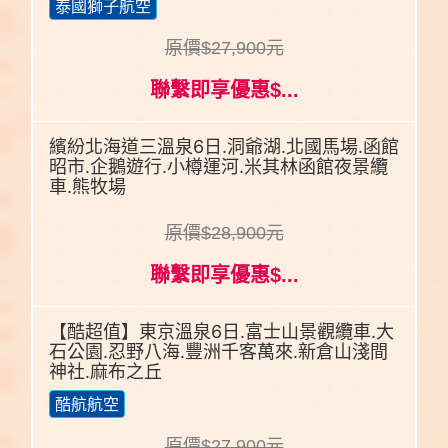
泰國獅子航空
原價$27,900元
聯繫即享優惠$...
繽紛北海道三溫泉6日.洞爺湖.北國馬場.函館
昭市.企鵝遊行.小樽運河.米其林函館夜景纜
車.熊牧場
原價$28,900元
聯繫即享優惠$...
【酷超值】東京溫泉6日.富士山景觀纜車.大
石公園.忍野八海.豐洲千客萬來.新倉山淺間
神社.麻布之丘
酷航航空
原價$27,900元