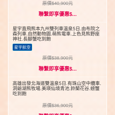
原價$40,900元
聯繫即享優惠$...
星宇直飛熊本九州雙列車溫泉5日.由布院之
森列車.自然動物園.萌熊電車.上色見熊野座
神社.長腳蟹吃到飽
星宇航空
原價$38,900元
聯繫即享優惠$...
高雄出發北海道雙溫泉5日.有珠山空中纜車.
洞爺湖熊牧場.美瑛仙境青池.鈴蘭花谷.螃蟹
吃到飽
原價$36,900元