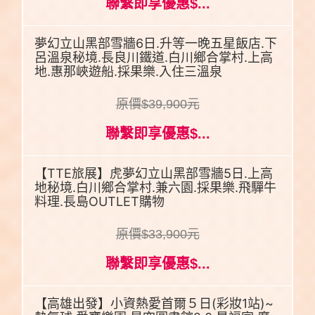
聯繫即享優惠$...
夢幻立山黑部雪牆6日.升等一晚五星飯店.下
呂溫泉秘境.長良川鐵道.白川鄉合掌村.上高
地.惠那峽遊船.採果樂.入住三溫泉
原價$39,900元
聯繫即享優惠$...
【TTE旅展】虎夢幻立山黑部雪牆5日.上高
地秘境.白川鄉合掌村.兼六園.採果樂.飛驒牛
料理.長島OUTLET購物
原價$33,900元
聯繫即享優惠$...
【高雄出發】小資熱愛首爾５日(彩妝1站)~