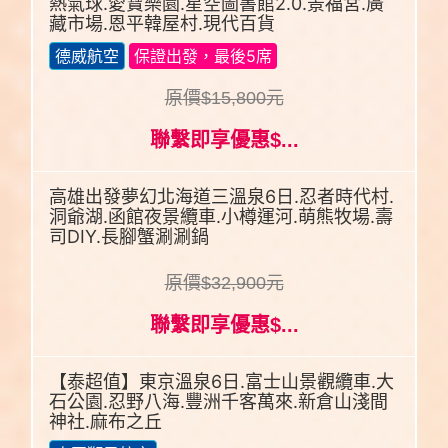
熱氣球.愛寶樂園.星空圖書館2.0.景福宮.廣
藏市場.恩平韓屋村.現代百貨
德威航空
保證出發，最後5席
原價$15,800元
聯繫即享優惠$...
高雄出發夢幻北海道三溫泉6日.忍者時代村.
洞爺湖.函館夜景纜車.小樽運河.萌熊牧場.壽
司DIY.長腳蟹涮涮鍋
原價$32,900元
聯繫即享優惠$...
【泰超值】東京溫泉6日.富士山景觀纜車.大
石公園.忍野八海.豐洲千客萬來.新倉山淺間
神社.麻布之丘