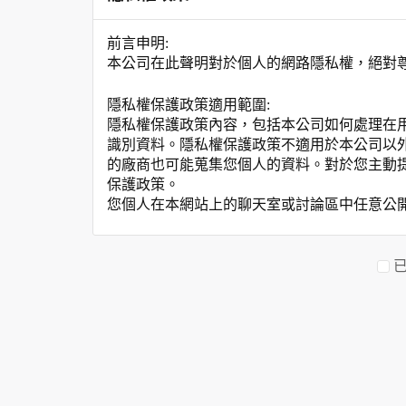
前言申明:
本公司在此聲明對於個人的網路隱私權，絕對
隱私權保護政策適用範圍:
隱私權保護政策內容，包括本公司如何處理在
識別資料。隱私權保護政策不適用於本公司以
的廠商也可能蒐集您個人的資料。對於您主動
保護政策。
您個人在本網站上的聊天室或討論區中任意公
資料的蒐集與使用方式:
為了在本網站提供您最佳的互動性服務，可能
本網站在您使用服務信箱、問卷調查等互動性
於一般瀏覽時，伺服器會自行記錄相關行徑，包
參考依據，此記錄為內部應用，決不對外公布
為提供精確的服務，我們會將收集的問卷調查
明文字，但不涉及特定個人之資料。
除非取得您的同意或其他法令之特別規定，本
在您於本網站註冊帳號、使用本網站相關產品