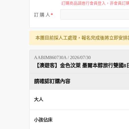
訂購商品請進行會員登入，非會員訂
訂 購 人
本團目前採人工處理，報名完成後將立即安排
AABIM860730A / 2026/07/30
【澳遊客】金色汶萊 墨爾本醇旅行雙國8
請確認訂購內容
大人
小孩佔床