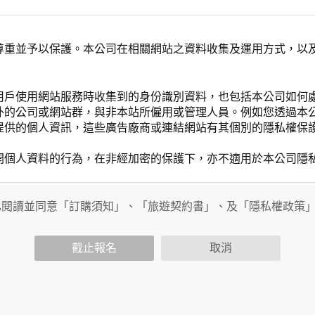
尊重並予以保護。本公司在相關網站之資料收集及運用方式，以
用戶使用網站服務時收集到的身份識別資料，也包括本公司如何
外的公司或網站群，與非本站所僱用或管理人員。例如您透過本
提供的個人資訊，這些廣告廠商或連結網站有其個別的隱私權保
開個人資料的行為，在非經加密的保護下，亦不適用於本公司隱
已閱讀並同意「訂購須知」、「旅遊契約書」、及「隱私權政策
會請您提供相關個人的資料，其範圍如下：
功能時，會保留您所提供的姓名、電子郵件地址、聯絡方式及使
括您使用連線設備的 IP 位址、使用時間、使用的瀏覽器、瀏
截止報名
取消
。
內容進行統計與分析，分析結果之統計數據或說明文字呈現，除
網站絕不會將您的個人資料揭露予第三人或使用於蒐集目的以外
、服務、活動或贈獎時，本網站會收集您的個人識別資料，本網