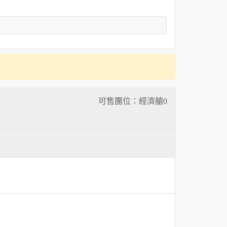
可售團位：經濟艙
0