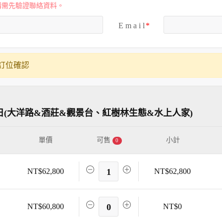
購需先驗證聯絡資料。
E m a i l
訂位確認
日(大洋路&酒莊&觀景台、紅樹林生態&水上人家)
單價
可售
小計
0
NT$62,800
1
NT$62,800
NT$60,800
0
NT$0