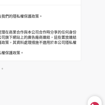
及我們的隱私權保護政策。
處理在商業合作與本公司合作時分享的任何身份
公司旗下網站上的廣告廠商連結，這些置放連結
護政策，其資料處理措施不適用於本公司隱私權
私權保護政策。
」。
用時間等。
覽及點選資料記錄等，做為我們增進網站服務的
供內部研究外，我們會視需要公佈統計數據及說
之其他用途。
站也可以從商業夥伴處取得個人資料。